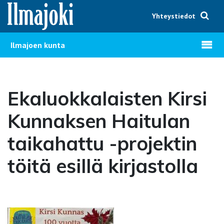
Hyppää sisältöön
Yhteystiedot
Avaa v
Ilmajoen kunta
Ekaluokkalaisten Kirsi
Kunnaksen Haitulan
taikahattu -projektin
töitä esillä kirjastolla