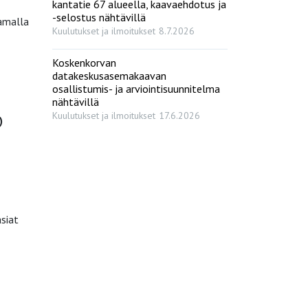
kantatie 67 alueella, kaavaehdotus ja
-selostus nähtävillä
amalla
Kuulutukset ja ilmoitukset
8.7.2026
Koskenkorvan
datakeskusasemakaavan
osallistumis- ja arviointisuunnitelma
nähtävillä
Kuulutukset ja ilmoitukset
17.6.2026
)
siat