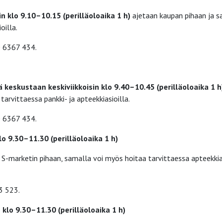
n klo 9.10–10.15 (perilläoloaika 1 h)
ajetaan kaupan pihaan ja s
oilla.
0 6367 434.
kes­kus­taan keskiviikkoisin klo 9.40–10.45 (perilläoloaika 1 h
arvittaessa pankki- ja apteekkiasioilla.
0 6367 434.
klo 9.30–11.30 (perilläoloaika 1 h)
-marketin pihaan, samalla voi myös hoitaa tar­vittaessa apteekkia
3 523.
n klo 9.30–11.30
(perilläoloaika 1 h)