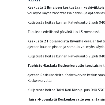
Keskusta 1
Ilmajoen keskustaan keskiviikkoisi
voi myös käydä tarvittaessa pankki- ja apteekkiasi
Kuljetusta hoitaa kunnan Palveluauto 2, puh 04
Tilaukset edellisenä päivänä klo 15 mennessä.
Keskusta 2
Hopiaradista Kivenhakkaajantieltä 
ajetaan kaupan pihaan ja samalla voi myös käydä t
Kuljetusta hoitaa kunnan Palveluauto 2, puh 04
Tuohisto-Raskula
Koskenkorvalle
torstai­sin 
ajetaan Raskulantieltä Koskenkorvan keskustaan S
Koskenkorvalla.
Kuljetusta hoitaa Taksi Kari Kivioja, puh 040 530
Huissi-Nopankylä
Koskenkorvalle perjantaisi