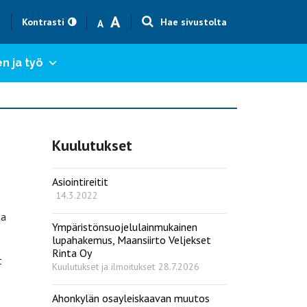
Text size smaller
Text size bigger
A
h
Kontrasti
Hae sivustolta
A
n ja työ
Kuulutukset
Asiointireitit
14.3.2022
aa
Ympäristönsuojelulainmukainen
lupahakemus, Maansiirto Veljekset
Rinta Oy
t
Kuulutukset ja ilmoitukset
28.7.2026
Ahonkylän osayleiskaavan muutos