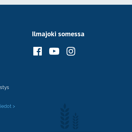
Ilmajoki somessa
ystys
tiedot >