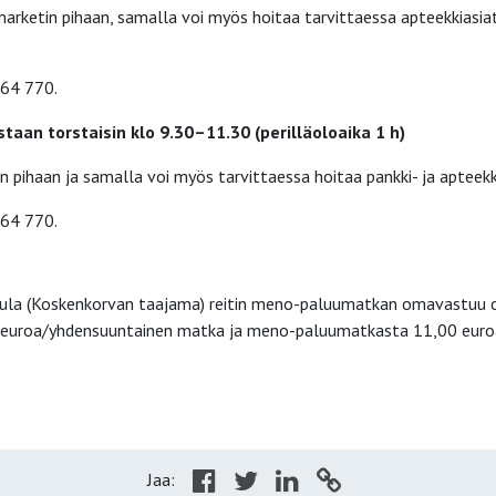
arketin pihaan, samalla voi myös hoitaa tarvitta­essa apteekkiasia
364 770.
taan torstai­sin klo 9.30–11.30 (perilläoloaika 1 h)
pihaan ja samalla voi myös tarvitta­essa hoitaa pankki- ja apteekk
364 770.
kula (Koskenkor­van taa­jama) reitin meno-paluumatkan omavastuu 
00 eu­roa/yhdensuuntainen matka ja meno-paluumat­kasta 11,00 euro
Jaa: