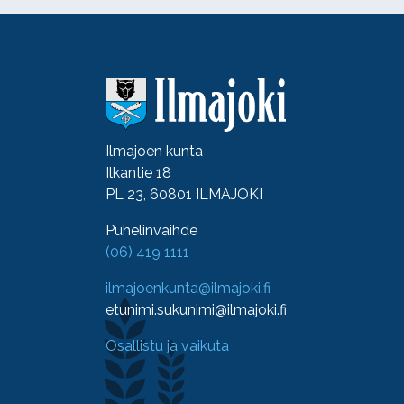
Ilmajoen kunta
Ilkantie 18
PL 23, 60801 ILMAJOKI
Puhelinvaihde
(06) 419 1111
ilmajoenkunta@ilmajoki.fi
etunimi.sukunimi@ilmajoki.fi
Osallistu ja vaikuta