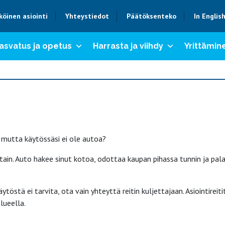
köinen asiointi
Yhteystiedot
Päätöksenteko
In Englis
asvatus ja opetus
Harrasta ja viihdy
Yrittämine
, mutta käytössäsi ei ole autoa?
oittain. Auto hakee sinut kotoa, odottaa kaupan pihassa tunnin ja pal
äytöstä ei tarvita, ota vain yhteyttä reitin kuljettajaan. Asiointireiti
lueella.