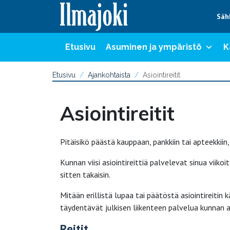
Hyppää sisältöön
Säh
Etusivu
Asuminen ja ympäristö
K
Etusivu
Ajankohtaista
Asiointireitit
Asiointireitit
Pitäisikö päästä kauppaan, pankkiin tai apteekkiin
Kunnan viisi asiointireittiä palvelevat sinua viik
sitten takaisin.
Mitään erillistä lupaa tai päätöstä asiointireitin k
täydentävät julkisen liikenteen palvelua kunnan a
Reitit