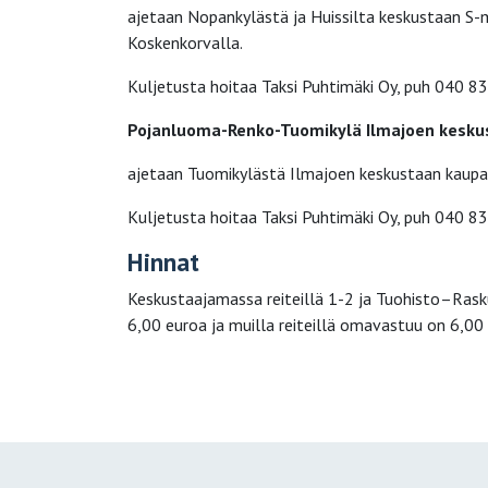
ajetaan Nopankylästä ja Huissilta keskustaan S-m
Koskenkorvalla.
Kuljetusta hoitaa Taksi Puhtimäki Oy, puh 040 8
Pojanluoma-Renko-Tuomikylä
Ilmajoen keskus
ajetaan Tuomikylästä Ilmajoen keskustaan kaupan 
Kuljetusta hoitaa Taksi Puhtimäki Oy, puh 040 8
Hinnat
Keskustaajamassa reiteillä 1-2 ja Tuohisto–Ras
6,00 euroa ja muilla rei­teillä omavastuu on 6,