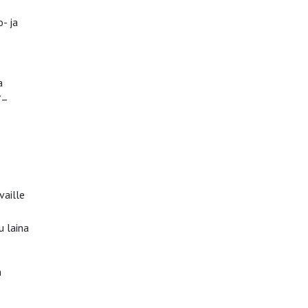
- ja
a
7–
vaille
u laina
n