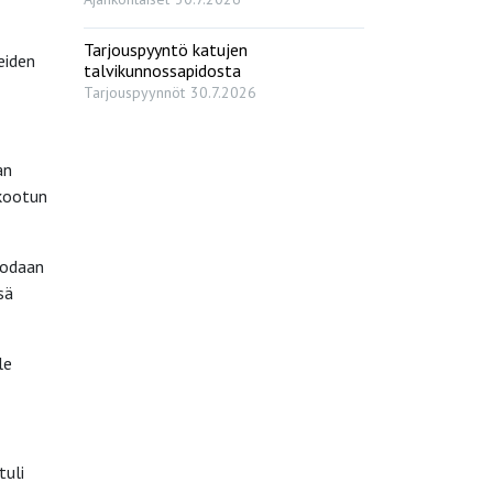
Tarjouspyyntö katujen
eiden
talvikunnossapidosta
Tarjouspyynnöt
30.7.2026
an
 kootun
uodaan
sä
le
tuli