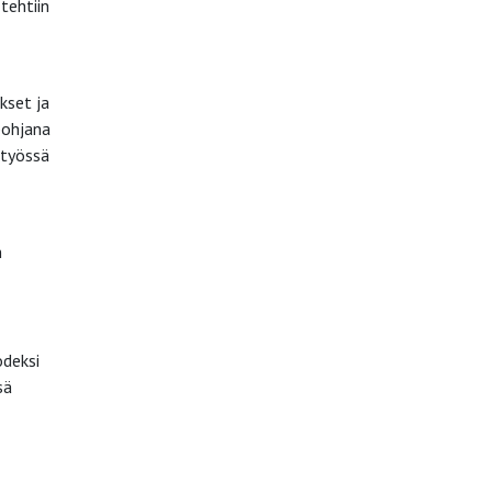
tehtiin
kset ja
pohjana
styössä
n
odeksi
sä