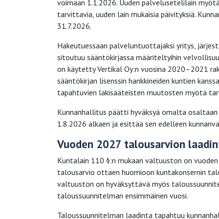
voimaan 1.1.2026. Uuden palvelusetelilain myötä
tarvittavia, uuden lain mukaisia päivityksiä. Kunn
31.7.2026.
Hakeutuessaan palveluntuottajaksi yritys, järjest
sitoutuu sääntökirjassa määriteltyihin velvollisu
on käytetty Vertikal Oy:n vuosina 2020–2021 rak
sääntökirjan lisenssin hankkineiden kuntien kanss
tapahtuvien lakisääteisten muutosten myötä tarv
Kunnanhallitus päätti hyväksyä omalta osaltaan 
1.8.2026 alkaen ja esittää sen edelleen kunnanva
Vuoden 2027 talousarvion laadin
Kuntalain 110 §:n mukaan valtuuston on vuoden 
talousarvio ottaen huomioon kuntakonsernin tal
valtuuston on hyväksyttävä myös taloussuunnite
taloussuunnitelman ensimmäinen vuosi.
Taloussuunnitelman laadinta tapahtuu kunnanhall