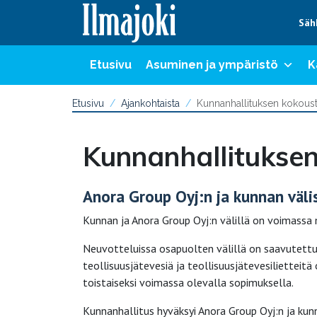
Hyppää sisältöön
Säh
Etusivu
Asuminen ja ympäristö
K
Etusivu
Ajankohtaista
Kunnanhallituksen kokoust
Kunnanhallituksen
Anora Group Oyj:n ja kunnan väl
Kunnan ja Anora Group Oyj:n välillä on voimassa 
Neuvotteluissa osapuolten välillä on saavutettu
teollisuusjätevesiä ja teollisuusjätevesilietteit
toistaiseksi voimassa olevalla sopimuksella.
Kunnanhallitus hyväksyi Anora Group Oyj:n ja kun