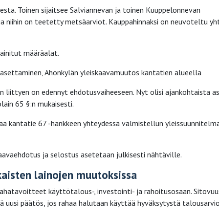
sta. Toinen sijaitsee Salviannevan ja toinen Kuuppelonnevan
a niihin on teetetty metsäarviot. Kauppahinnaksi on neuvoteltu y
ainitut määräalat.
 asettaminen, Ahonkylän yleiskaavamuutos kantatien alueella
liittyen on edennyt ehdotusvaiheeseen. Nyt olisi ajankohtaista a
lain 65 §:n mukaisesti.
a kantatie 67 -hankkeen yhteydessä valmistellun yleissuunnitelm
kaavaehdotus ja selostus asetetaan julkisesti nähtäville.
kaisten lainojen muutoksissa
hatavoitteet käyttötalous-, investointi- ja rahoitusosaan. Sitovu
ä uusi päätös, jos rahaa halutaan käyttää hyväksytystä talousarvi