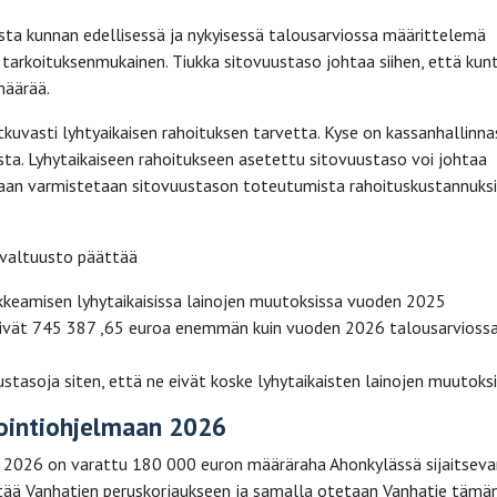
a kunnan edellisessä ja nykyisessä talousarviossa määrittelemä
 tarkoituksenmukainen. Tiukka sitovuustaso johtaa siihen, että kunt
määrää.
kuvasti lyhtyaikaisen rahoituksen tarvetta. Kyse on kassanhallinna
ta. Lyhytaikaiseen rahoitukseen asetettu sitovuustaso voi johtaa
ijaan varmistetaan sitovuustason toteutumista rahoituskustannuks
 valtuusto päättää
kkeamisen lyhytaikaisissa lainojen muutoksissa vuoden 2025
henivät 745 387 ,65 euroa enemmän kuin vuoden 2026 talousarvioss
asoja siten, että ne eivät koske lyhytaikaisten lainojen muutoksi
tointiohjelmaan 2026
e 2026 on varattu 180 000 euron määräraha Ahonkylässä sijaitseva
irtää Vanhatien peruskorjaukseen ja samalla otetaan Vanhatie tämä