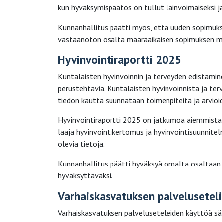
kun hyväksymispäätös on tullut lainvoimaiseksi ja
Kunnanhallitus päätti myös, että uuden sopimuks
vastaanoton osalta määräaikaisen sopimuksen mu
Hyvinvointiraportti 2025
Kuntalaisten hyvinvoinnin ja terveyden edistämi
perustehtäviä. Kuntalaisten hyvinvoinnista ja ter
tiedon kautta suunnataan toimenpiteitä ja arvioi
Hyvinvointiraportti 2025 on jatkumoa aiemmista 
laaja hyvinvointikertomus ja hyvinvointisuunnite
olevia tietoja.
Kunnanhallitus päätti hyväksyä omalta osaltaan 
hyväksyttäväksi.
Varhaiskasvatuksen palveluseteli
Varhaiskasvatuksen palveluseteleiden käyttöä sää