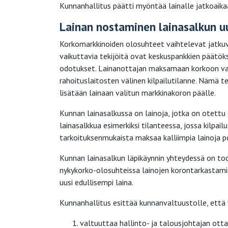
Kunnanhallitus päätti myöntää lainalle jatkoaika
Lainan nostaminen lainasalkun u
Korkomarkkinoiden olosuhteet vaihtelevat jatkuva
vaikuttavia tekijöitä ovat keskuspankkien päätök
odotukset. Lainanottajan maksamaan korkoon vaik
rahoituslaitosten välinen kilpailutilanne. Nämä 
lisätään lainaan valitun markkinakoron päälle.
Kunnan lainasalkussa on lainoja, jotka on otettu 
lainasalkkua esimerkiksi tilanteessa, jossa kilpai
tarkoituksenmukaista maksaa kalliimpia lainoja po
Kunnan lainasalkun läpikäynnin yhteydessä on tode
nykykorko-olosuhteissa lainojen korontarkastamis
uusi edullisempi laina.
Kunnanhallitus esittää kunnanvaltuustolle, että
valtuuttaa hallinto- ja talousjohtajan otta