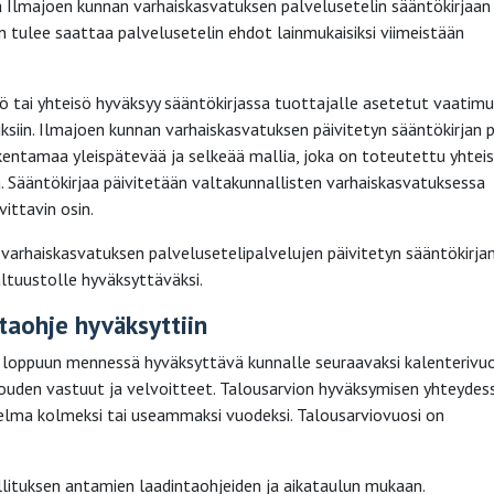
 Ilmajoen kunnan varhaiskasvatuksen palvelusetelin sääntökirjaan 
an tulee saattaa palvelusetelin ehdot lainmukaisiksi viimeistään
ö tai yhteisö hyväksyy sääntökirjassa tuottajalle asetetut vaatimu
uksiin. Ilmajoen kunnan varhaiskasvatuksen päivitetyn sääntökirjan 
entamaa yleispätevää ja selkeää mallia, joka on toteutettu yhtei
a. Sääntökirjaa päivitetään valtakunnallisten varhaiskasvatuksessa
ittavin osin.
varhaiskasvatuksen palvelusetelipalvelujen päivitetyn sääntökirja
ltuustolle hyväksyttäväksi.
taohje hyväksyttiin
loppuun mennessä hyväksyttävä kunnalle seuraavaksi kalenterivu
ouden vastuut ja velvoitteet. Talousarvion hyväksymisen yhteydes
lma kolmeksi tai useammaksi vuodeksi. Talousarviovuosi on
ituksen antamien laadintaohjeiden ja aikataulun mukaan.