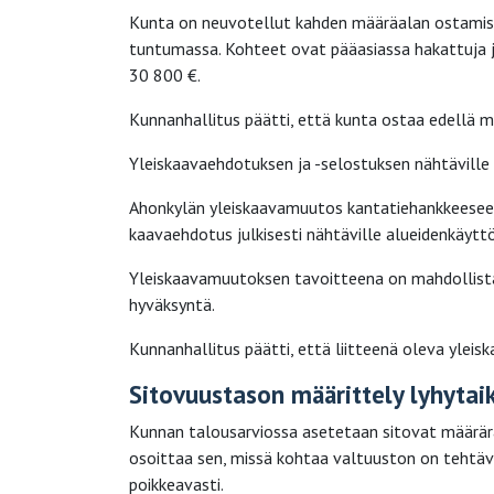
Kunta on neuvotellut kahden määräalan ostamise
tuntumassa. Kohteet ovat pääasiassa hakattuja j
30 800 €.
Kunnanhallitus päätti, että kunta ostaa edellä m
Yleiskaavaehdotuksen ja -selostuksen nähtäville
Ahonkylän yleiskaavamuutos kantatiehankkeeseen 
kaavaehdotus julkisesti nähtäville alueidenkäyttö
Yleiskaavamuutoksen tavoitteena on mahdollista
hyväksyntä.
Kunnanhallitus päätti, että liitteenä oleva yleis
Sitovuustason määrittely lyhytai
Kunnan talousarviossa asetetaan sitovat määrära
osoittaa sen, missä kohtaa valtuuston on tehtäv
poikkeavasti.