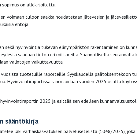
 sopimus on allekirjoitettu.
en voimaan tuloon saakka noudatetaan jätevesien ja jätevesiliett
kaisia ehtoja.
nen sekä hyvinvointia tukevan elinympäristön rakentaminen on kunn
veydestä saadaan tietoa eri mittareilla. Säännöllisellä seurannalla
daan valintojen vaikuttavuutta.
vuosista tuotetuille raporteille. Syyskaudella päätöksentekoon t
lma. Hyvinvointiraportissa raportoidaan vuoden 2025 osalta käytös
hyvinvointiraportin 2025 ja esittää sen edelleen kunnanvaltuustol
n sääntökirja
telee laki varhaiskasvatuksen palvelusetelistä (1048/2025), joka 