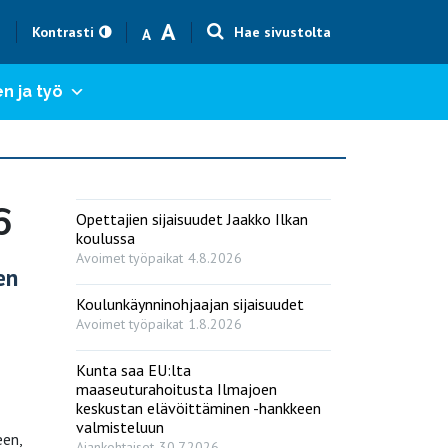
Text size smaller
Text size bigger
A
h
Kontrasti
Hae sivustolta
A
n ja työ
6
Opettajien sijaisuudet Jaakko Ilkan
koulussa
Avoimet työpaikat
4.8.2026
en
Koulunkäynninohjaajan sijaisuudet
Avoimet työpaikat
1.8.2026
Kunta saa EU:lta
maaseuturahoitusta Ilmajoen
keskustan elävöittäminen -hankkeen
valmisteluun
een,
Ajankohtaiset
30.7.2026