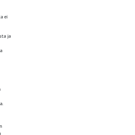
a ei
sta ja
ia
a
a.
n
n