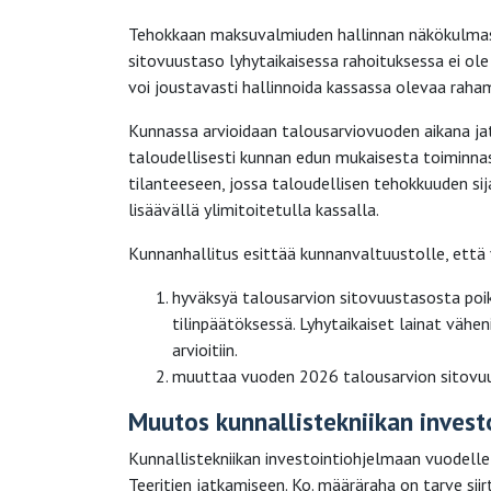
Tehokkaan maksuvalmiuden hallinnan näkökulmast
sitovuustaso lyhytaikaisessa rahoituksessa ei ole
voi joustavasti hallinnoida kassassa olevaa raha
Kunnassa arvioidaan talousarviovuoden aikana jat
taloudellisesti kunnan edun mukaisesta toiminnas
tilanteeseen, jossa taloudellisen tehokkuuden s
lisäävällä ylimitoitetulla kassalla.
Kunnanhallitus esittää kunnanvaltuustolle, että
hyväksyä talousarvion sitovuustasosta poi
tilinpäätöksessä. Lyhytaikaiset lainat vä
arvioitiin.
muuttaa vuoden 2026 talousarvion sitovuust
Muutos kunnallistekniikan inves
Kunnallistekniikan investointiohjelmaan vuodell
Teeritien jatkamiseen. Ko. määräraha on tarve si