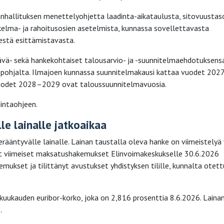
nhallituksen menettelyohjetta laadinta-aikataulusta, sitovuustaso
skelma- ja rahoitusosien asetelmista, kunnassa sovellettavasta
sestä esittämistavasta.
ävä- sekä hankekohtaiset talousarvio- ja -suunnitelmaehdotuksens
n pohjalta. Ilmajoen kunnassa suunnitelmakausi kattaa vuodet 202
 vuodet 2028–2029 ovat taloussuunnitelmavuosia.
intaohjeen.
le lainalle jatkoaikaa
rääntyvälle lainalle. Lainan taustalla oleva hanke on viimeistelyä 
vät viimeiset maksatushakemukset Elinvoimakeskukselle 30.6.2026
ukset ja tilittänyt avustukset yhdistyksen tilille, kunnalta otett
2 kuukauden euribor-korko, joka on 2,816 prosenttia 8.6.2026. Laina
.