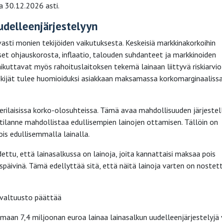
a 30.12.2026 asti.
udelleenjärjestelyyn
sti monien tekijöiden vaikutuksesta. Keskeisiä markkinakorkoihin
set ohjauskorosta, inflaatio, talouden suhdanteet ja markkinoiden
uttavat myös rahoituslaitoksen tekemä lainaan liittyvä riskiarvio
tekijät tulee huomioiduksi asiakkaan maksamassa korkomarginaalissa
erilaisissa korko-olosuhteissa. Tämä avaa mahdollisuuden järjestel
lutilanne mahdollistaa edullisempien lainojen ottamisen. Tällöin on
is edullisemmalla lainalla.
ttu, että lainasalkussa on lainoja, joita kannattaisi maksaa pois
päivinä. Tämä edellyttää sitä, että näitä lainoja varten on nostet
 valtuusto päättää
maan 7,4 miljoonan euroa lainaa lainasalkun uudelleenjärjestelyjä 