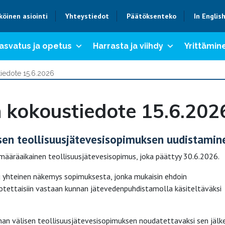
köinen asiointi
Yhteystiedot
Päätöksenteko
In Englis
asvatus ja opetus
Harrasta ja viihdy
Yrittämine
iedote 15.6.2026
 kokoustiedote 15.6.202
isen teollisuusjätevesisopimuksen uudistamin
määräaikainen teollisuusjätevesisopimus, joka päättyy 30.6.2026.
 yhteinen näkemys sopimuksesta, jonka mukaisin ehdoin
ä otettaisiin vastaan kunnan jätevedenpuhdistamolla käsiteltäväksi
nan välisen teollisuusjätevesisopimuksen noudatettavaksi sen jälk