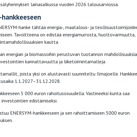
isälyhennykset lainasalkussa vuoden 2026 talousarviossa.
-hankkeeseen
ERSYM-hanke tähtää energia-, maatalous- ja teollisuustoimijoide
iseen. Tavoitteena on edistää energiamurrosta, huoltovarmuutta,
imintamahdollisuuksien kautta.
n energian ja biomassoihin perustuvan tuotannon mahdollisuuksia
investointien kannattavuutta ja liiketoimintamalleja.
amallit, joista yksi on alustavasti suunniteltu Ilmajoelle. Hankke
utusaika 1.1.2027–31.12.2028.
nkkeeseen 5 000 euron rahoitusosuudella. Vastineeksi kunta saa
investointien edistämiseksi.
llistuu ENERSYM-hankkeeseen ja sen rahoittamiseen 5000 euron
tuksen.