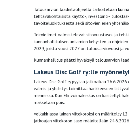
Talousarvion laadintaohjeella tarkoitetaan kunna
tehtäväkohtaisista käyttö-, investointi-, tulosla
tavoiteluokituksesta sekä sitovien erien yhtenäi
Toimielimet valmistelevat sitovuustaso- ja teht
kunnanhallituksen antamien kehysten ja ohjeide
2029, joista vuosi 2027 on talousarviovuosi ja
Kunnanhallitus päätti hyväksyä talousarvion laad
Lakeus Disc Golf ry:lle myönnetyl
Lakeus Disc Golf ry pyytää jatkoaikaa 26.6.2026 e
valmis ja yhdistys toimittaa hankkeeseen liitty
mennessä. Kun Elinvoimakeskus on käsitellyt hakem
maksetaan pois.
Velkakirjassa lainan viitekoroksi on määritelty 1
jatkoajan viitekoron taso määritellään 24.6.2026