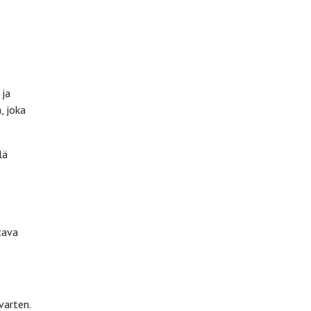
 ja
, joka
lä
tava
varten.