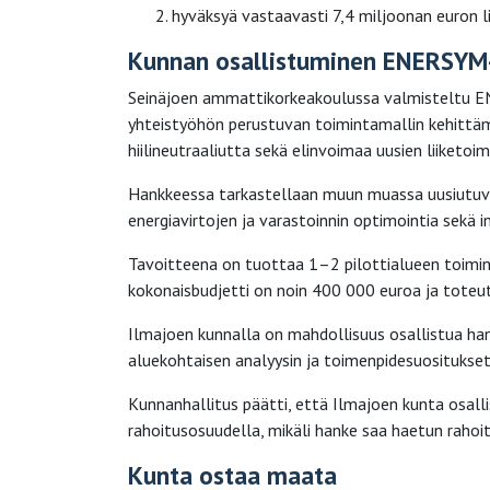
hyväksyä vastaavasti 7,4 miljoonan euron l
Kunnan osallistuminen ENERSYM
Seinäjoen ammattikorkeakoulussa valmisteltu EN
yhteistyöhön perustuvan toimintamallin kehittäm
hiilineutraaliutta sekä elinvoimaa uusien liiketo
Hankkeessa tarkastellaan muun muassa uusiutuva
energiavirtojen ja varastoinnin optimointia sekä 
Tavoitteena on tuottaa 1–2 pilottialueen toimint
kokonaisbudjetti on noin 400 000 euroa ja tote
Ilmajoen kunnalla on mahdollisuus osallistua ha
aluekohtaisen analyysin ja toimenpidesuositukset 
Kunnanhallitus päätti, että Ilmajoen kunta osa
rahoitusosuudella, mikäli hanke saa haetun rahoi
Kunta ostaa maata