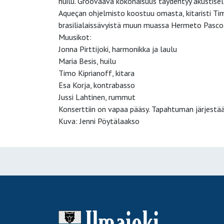
huilu. Groovaava kokonaisuus täydentyy akustisel
Aqueçan ohjelmisto koostuu omasta, kitaristi Tim
brasilialaissävyistä muun muassa Hermeto Pascoal
Muusikot:
Jonna Pirttijoki, harmonikka ja laulu
Maria Besis, huilu
Timo Kiprianoff, kitara
Esa Korja, kontrabasso
Jussi Lahtinen, rummut
Konserttiin on vapaa pääsy. Tapahtuman järjestää
Kuva: Jenni Pöytälaakso