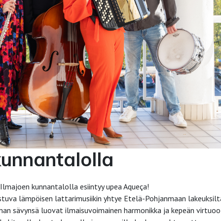
unnantalolla
Ilmajoen kunnantalolla esiintyy upea Aqueça!
tuva lämpöisen lattarimusiikin yhtye Etelä-Pohjanmaan lakeuksilt
oman sävynsä luovat ilmaisuvoimainen harmonikka ja kepeän virtuoo