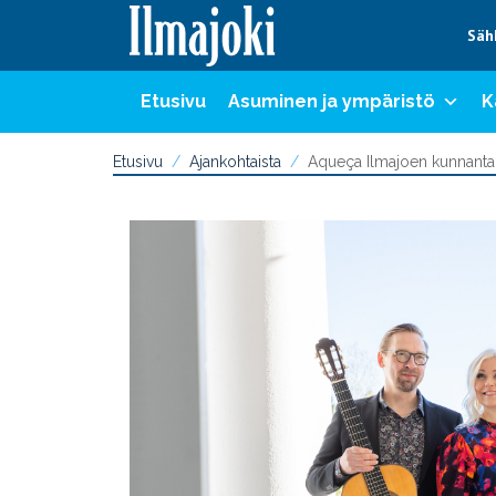
Hyppää sisältöön
Säh
Etusivu
Asuminen ja ympäristö
K
Etusivu
Ajankohtaista
Aqueça Ilmajoen kunnantal