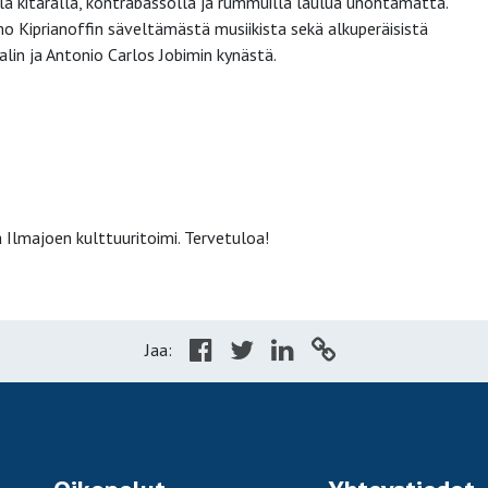
la kitaralla, kontrabassolla ja rummuilla laulua unohtamatta.
o Kiprianoffin säveltämästä musiikista sekä alkuperäisistä
in ja Antonio Carlos Jobimin kynästä.
 Ilmajoen kulttuuritoimi. Tervetuloa!
Jaa: