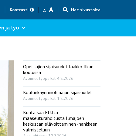
Text size smaller
Text size bigger
A
h
Kontrasti
Hae sivustolta
A
n ja työ
Opettajien sijaisuudet Jaakko Ilkan
koulussa
Avoimet työpaikat
4.8.2026
Koulunkäynninohjaajan sijaisuudet
Avoimet työpaikat
1.8.2026
Kunta saa EU:lta
maaseuturahoitusta Ilmajoen
keskustan elävöittäminen -hankkeen
valmisteluun
Ajankohtaiset
30.7.2026