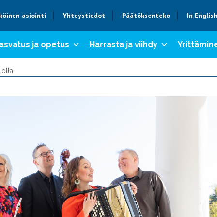
köinen asiointi
Yhteystiedot
Päätöksenteko
In Englis
asvatus ja opetus
Harrasta ja viihdy
Yrittämine
olla