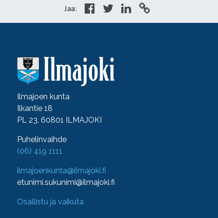
Jaa:
Ilmajoen kunta
Ilkantie 18
PL 23, 60801 ILMAJOKI
Puhelinvaihde
(06) 419 1111
ilmajoenkunta@ilmajoki.fi
etunimi.sukunimi@ilmajoki.fi
Osallistu ja vaikuta