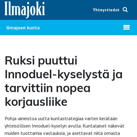
Hyppää sisältöön
Yhteystiedot
Avaa v
Ilmajoen kunta
Ruksi puuttui
Innoduel-kyselystä ja
tarvittiin nopea
korjausliike
Pohja-aineistoa uutta kuntastrategiaa varten kerätään
yhteisöllisen Innoduel-kyselyn avulla. Kuntalaiset näkevät
muiden tuottamia vastauksia, ja asettavat niitä omasta