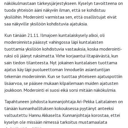
näkökulmastaan tärkeysjärjestykseen. Kyselyn tavoitteena on
tuoda yhteisön ääni näkyviin ilman, että se kohdistuu
yksilöihin. Moderointi varmistaa sen, että osallistujat eivät
saa näkyville yksilöön kohdistuvia ajatuksia.
Kun tänään 21.11. Ilmajoen kuntalaiskysely alkoi, oli
moderoinnista päässyt vahingossa läpi kuntalaisten
tuottamia yksilöön kohdistuvia vastauksia, koska moderointi-
ruksi oli jäänyt ruksimatta. Virhe korjaantui iltapäivästä, kun
sain tiedon tilanteesta. Nyt jokainen kuntalaisen tuottama
ajatus käy läpi puolueettoman Innoduelin asiantuntijan
tekemän moderoinnin. Kun se tuottaa yhteiseen ajatuspottiin
lisäarvoa, se pääsee mukaan kilpailemaan muiden ajatusten
joukkoon. Moderointi ei suosi eikä sorsi mitään näkökulmia.
Tapahtuneen johdosta kunnanjohtaja Ari-Pekka Laitalainen on
tänään kunnanhallituksen kokouksessa pyytänyt anteeksi
valtuutettu Hannu Akkaselta. Kunnanjohtaja korostaa, ettei
kyselyn ole missään nimessä tarkoitus mustamaalata