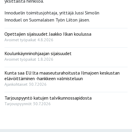
yksittäistä henkilöä.
Innoduelin toimitusjohtaja, yrittäjä Jussi Simolin
Innoduel on Suomalaisen Työn Liiton jäsen.
Opettajien sijaisuudet Jaakko Ilkan koulussa
Avoimet työpaikat
4.8.2026
Koulunkäynninohjaajan sijaisuudet
Avoimet työpaikat
1.8.2026
Kunta saa EU:lta maaseuturahoitusta Ilmajoen keskustan
elävöittäminen -hankkeen valmisteluun
Ajankohtaiset
30.7.2026
Tarjouspyyntö katujen talvikunnossapidosta
Tarjouspyynnöt
30.7.2026