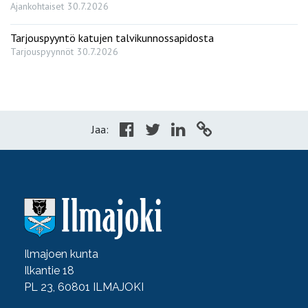
Ajankohtaiset
30.7.2026
Tarjouspyyntö katujen talvikunnossapidosta
Tarjouspyynnöt
30.7.2026
Jaa:
Ilmajoen kunta
Ilkantie 18
PL 23, 60801 ILMAJOKI