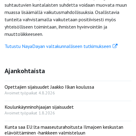
suhtautuvien kuntalaisten suhdetta voidaan muovata muun
muassa lisäämällä vaikutusmahdollisuuksia. Osallistavia
tunteita vahvistamalla vaikutetaan positiivisesti myös
yhteisölliseen toimintaan, ihmisten hyvinvointiin ja
muuttoliikkeeseen.
Tutustu NayaDayan valtakunnalliseen tutkimukseen
Ajankohtaista
Opettajien sijaisuudet Jaakko Ilkan koulussa
Avoimet työpaikat
4.8.2026
Koulunkäynninohjaajan sijaisuudet
Avoimet työpaikat
1.8.2026
Kunta saa EU:lta maaseuturahoitusta Ilmajoen keskustan
elävöittäminen -hankkeen valmisteluun