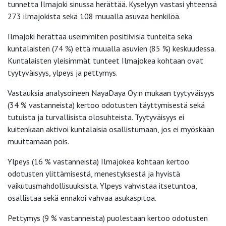
tunnetta Ilmajoki sinussa herättää. Kyselyyn vastasi yhteensä
273 ilmajokista sekä 108 muualla asuvaa henkilöä.
Ilmajoki herättää useimmiten positiivisia tunteita sekä
kuntalaisten (74 %) että muualla asuvien (85 %) keskuudessa.
Kuntalaisten yleisimmät tunteet Ilmajokea kohtaan ovat
tyytyväisyys, ylpeys ja pettymys.
Vastauksia analysoineen NayaDaya Oy:n mukaan tyytyväisyys
(34 % vastanneista) kertoo odotusten täyttymisestä sekä
tutuista ja turvallisista olosuhteista. Tyytyväisyys ei
kuitenkaan aktivoi kuntalaisia osallistumaan, jos ei myöskään
muuttamaan pois.
Ylpeys (16 % vastanneista) Ilmajokea kohtaan kertoo
odotusten ylittämisestä, menestyksestä ja hyvistä
vaikutusmahdollisuuksista. Ylpeys vahvistaa itsetuntoa,
osallistaa sekä ennakoi vahvaa asukaspitoa.
Pettymys (9 % vastanneista) puolestaan kertoo odotusten