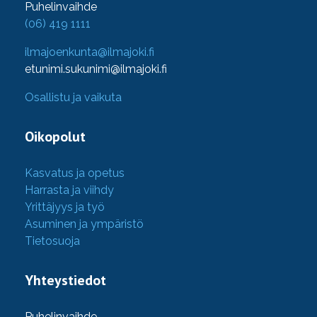
Puhelinvaihde
(06) 419 1111
ilmajoenkunta@ilmajoki.fi
etunimi.sukunimi@ilmajoki.fi
Osallistu ja vaikuta
Oikopolut
Kasvatus ja opetus
Harrasta ja viihdy
Yrittäjyys ja työ
Asuminen ja ympäristö
Tietosuoja
Yhteystiedot
Puhelinvaihde