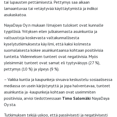
tai lupausten pettämisestä. Pettymys saa aikaan
lamaantuvaa tai vetäytyvää käyttäytymistä ja indikoi
asukaskatoa.
NayaDaya Oy:n mukaan Ilmajoen tulokset ovat kunnalle
tyypillisiä. Yrityksen eilen julkaisemasta asuinkuntia ja
valtuustoja koskevasta valtakunnallisesta
kyselytutkimuksesta käy ilmi, että kaksi kolmesta
suomalaisesta kokee asuinkuntaansa kohtaan positiivisia
tunteita. Viidenneksen tunteet ovat negatiivisia. Myös
yleisimmät tunteet ovat samat eli tyytyväisyys (27 %),
pettymys (10 %) ja ylpeys (9 %).
– Vaikka kuntia ja kaupunkeja sivuava keskustelu sosiaalisessa
mediassa on usein kärjistynyttä ja jopa halventavaa, tunteet
asuinkuntia ja -kaupunkeja kohtaan ovat useimmiten
positiivisia, arvioi tiedotteessaan
Timo Salomäki
NayaDaya
Oy:sta.
Tutkimuksen tekijä uskoo, että passiivisesti ja negatiivisesti