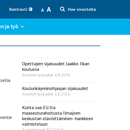
Text size smaller
Text size bigger
A
h
Kontrasti
Hae sivustolta
A
n ja työ
Opettajien sijaisuudet Jaakko Ilkan
koulussa
Avoimet työpaikat
4.8.2026
sella.
Koulunkäynninohjaajan sijaisuudet
Avoimet työpaikat
1.8.2026
Kunta saa EU:lta
maaseuturahoitusta Ilmajoen
rentie
keskustan elävöittäminen -hankkeen
valmisteluun
Ajankohtaiset
30.7.2026