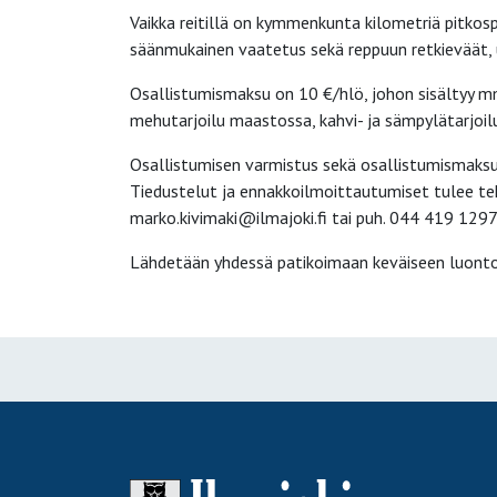
Vaikka reitillä on kymmenkunta kilometriä pitkosp
säänmukainen vaatetus sekä reppuun retkieväät, u
Osallistumismaksu on 10 €/hlö, johon sisältyy mm.
mehutarjoilu maastossa, kahvi- ja sämpylätarjoil
Osallistumisen varmistus sekä osallistumismaksu
Tiedustelut ja ennakkoilmoittautumiset tulee te
marko.kivimaki@ilmajoki.fi tai puh. 044 419 129
Lähdetään yhdessä patikoimaan keväiseen luont