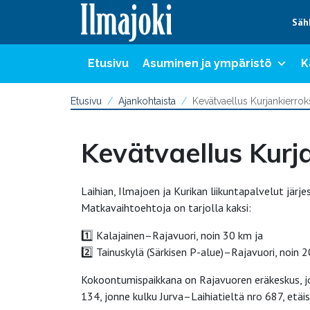
Hyppää sisältöön
Säh
Etusivu
Asuminen ja ympäristö
K
Etusivu
Ajankohtaista
Kevätvaellus Kurjankierroks
Kevätvaellus Kurja
Laihian, Ilmajoen ja Kurikan liikuntapalvelut järj
Matkavaihtoehtoja on tarjolla kaksi:
1️⃣ Kalajainen–Rajavuori, noin 30 km ja
2️⃣ Tainuskylä (Särkisen P-alue)–Rajavuori, noin 2
Kokoontumispaikkana on Rajavuoren eräkeskus, jos
134, jonne kulku Jurva–Laihiatieltä nro 687, etäi