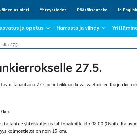
köinen asiointi
Yhteystiedot
Päätöksenteko
In Englis
asvatus ja opetus
Harrasta ja viihdy
Yrittämine
elle 27.5.
nkierrokselle 27.5.
estävät lauantaina 27.5. perinteikkään kevätvaelluksen Kurjen kierrok
0 km.
ta lähtee yhteiskuljetus lähtöpaikoille klo 08.00 (Osoite Rajavuo
syys kolmostieltä on noin 13 km).