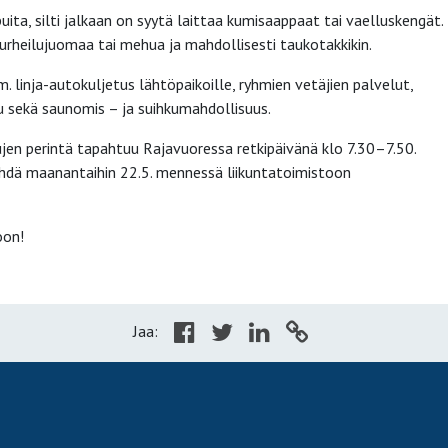
uita, silti jalkaan on syytä laittaa kumisaappaat tai vaelluskengät.
rheilujuomaa tai mehua ja mahdollisesti taukotakkikin.
 linja-autokuljetus lähtöpaikoille, ryhmien vetäjien palvelut,
u sekä saunomis – ja suihkumahdollisuus.
jen perintä tapahtuu Rajavuoressa retkipäivänä klo 7.30–7.50.
hdä maanantaihin 22.5. mennessä liikuntatoimistoon
7
oon!
Jaa: