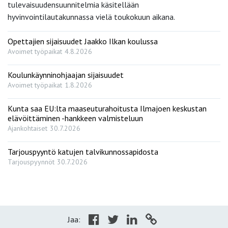
tulevaisuudensuunnitelmia käsitellään
hyvinvointilautakunnassa vielä toukokuun aikana.
Opettajien sijaisuudet Jaakko Ilkan koulussa
Avoimet työpaikat
4.8.2026
Koulunkäynninohjaajan sijaisuudet
Avoimet työpaikat
1.8.2026
Kunta saa EU:lta maaseuturahoitusta Ilmajoen keskustan
elävöittäminen -hankkeen valmisteluun
Ajankohtaiset
30.7.2026
Tarjouspyyntö katujen talvikunnossapidosta
Tarjouspyynnöt
30.7.2026
Jaa: