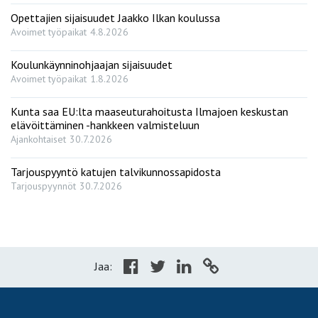
Opettajien sijaisuudet Jaakko Ilkan koulussa
Avoimet työpaikat
4.8.2026
Koulunkäynninohjaajan sijaisuudet
Avoimet työpaikat
1.8.2026
Kunta saa EU:lta maaseuturahoitusta Ilmajoen keskustan
elävöittäminen -hankkeen valmisteluun
Ajankohtaiset
30.7.2026
Tarjouspyyntö katujen talvikunnossapidosta
Tarjouspyynnöt
30.7.2026
Jaa: