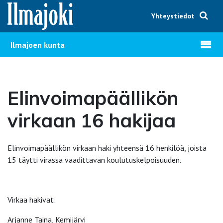
Hyppää sisältöön
Yhteystiedot
Avaa v
Ilmajoen kunta
Elinvoimapäällikön
virkaan 16 hakijaa
Elinvoimapäällikön virkaan haki yhteensä 16 henkilöä, joista
15 täytti virassa vaadittavan koulutuskelpoisuuden.
Virkaa hakivat:
Arjanne Taina, Kemijärvi