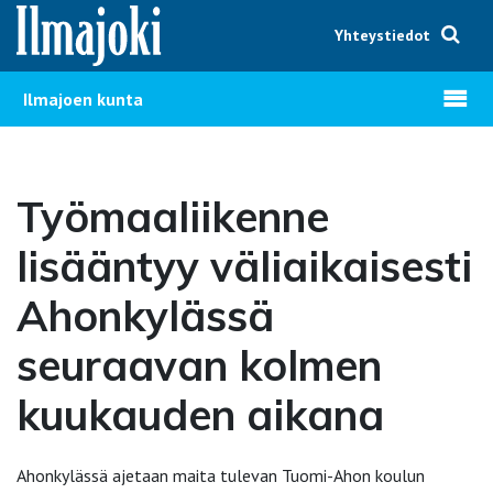
Hyppää sisältöön
Yhteystiedot
Avaa v
Ilmajoen kunta
Työmaaliikenne
lisääntyy väliaikaisesti
Ahonkylässä
seuraavan kolmen
kuukauden aikana
Ahonkylässä ajetaan maita tulevan Tuomi-Ahon koulun