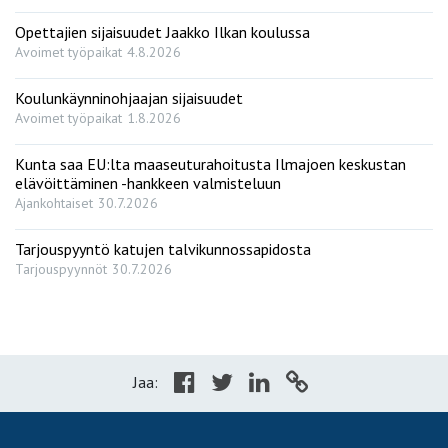
Opettajien sijaisuudet Jaakko Ilkan koulussa
Avoimet työpaikat
4.8.2026
Koulunkäynninohjaajan sijaisuudet
Avoimet työpaikat
1.8.2026
Kunta saa EU:lta maaseuturahoitusta Ilmajoen keskustan
elävöittäminen -hankkeen valmisteluun
Ajankohtaiset
30.7.2026
Tarjouspyyntö katujen talvikunnossapidosta
Tarjouspyynnöt
30.7.2026
Jaa: