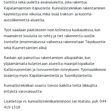
tontilta sekä uudelta asuinalueelta, joka rakentuu
Käpälämäentien itäpuolelle. Kunnallistekniikan rakentaminen
käynnistyy ensi viikolla, mikä lisää traktori- ja kuorma-
autoliikennettä alueella.
Työt saadaan päätökseen noin kolmessa kuukaudessa, kun
maansiirrot koululla on tehty ja tiet rakennettu uusille
tonteille (ensimmäisessä vaiheessa rakennetaan Täysikuuntie
sekä Kuumetsäntien alku).
Raskain ajo painottuu rakentamisen alkupäähän, kun
ylijäämämaita kuljetetaan alueelta maanjättöpaikalle
Kalliovuorentien ja Isovuorentien risteykseen. Työmaaliikenne
lisääntyy myös Käpälämäentiellä ja Tuomikyläntiellä.
Kunnallistekniikan osasto toivoo kaikilta teillä liikkujilta
erityistä varovaisuutta.
Lisätietoja vs. kunnallistekniikaninsinööri Jari Alatalo, puh. 044
419 1318