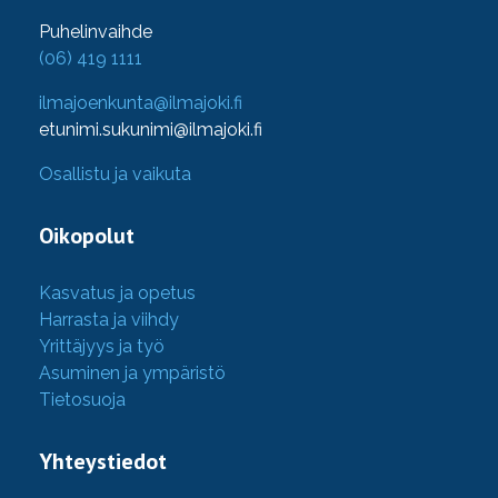
Puhelinvaihde
(06) 419 1111
ilmajoenkunta@ilmajoki.fi
etunimi.sukunimi@ilmajoki.fi
Osallistu ja vaikuta
Oikopolut
Kasvatus ja opetus
Harrasta ja viihdy
Yrittäjyys ja työ
Asuminen ja ympäristö
Tietosuoja
Yhteystiedot