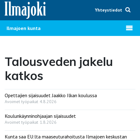
Hyppää sisältöön
Yhteystiedot
Avaa v
Ilmajoen kunta
Talousveden jakelu
katkos
Opettajien sijaisuudet Jaakko Ilkan koulussa
Avoimet työpaikat
4.8.2026
Koulunkäynninohjaajan sijaisuudet
Avoimet työpaikat
1.8.2026
Kunta saa EU:lta maaseuturahoitusta Ilmajoen keskustan