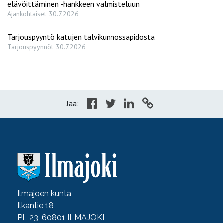
elävöittäminen -hankkeen valmisteluun
Ajankohtaiset
30.7.2026
Tarjouspyyntö katujen talvikunnossapidosta
Tarjouspyynnöt
30.7.2026
Jaa:
Ilmajoen kunta
Ilkantie 18
PL 23, 60801 ILMAJOKI