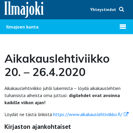
Hyppää sisältöön
Yhteystiedot
Avaa v
Ilmajoen kunta
Aikakauslehtiviikko
20. – 26.4.2020
Aikakauslehtiviikko juhlii lukemista – löydä aikakauslehtien
tuhansista aiheista oma juttusi:
digilehdet ovat avoinna
kaikille viikon ajan!
Löydät ne tästä linkistä
https://www.aikakauslehtiviikko.fi/
Kirjaston ajankohtaiset