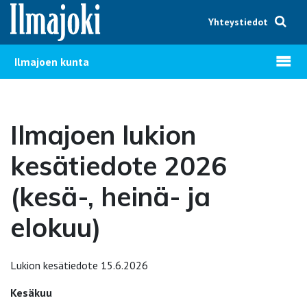
Hyppää sisältöön
Yhteystiedot
Avaa v
Ilmajoen kunta
Ilmajoen lukion
kesätiedote 2026
(kesä-, heinä- ja
elokuu)
Lukion kesätiedote 15.6.2026
Kesäkuu