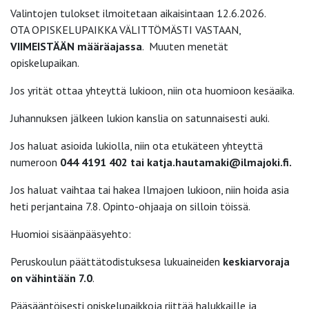
Valintojen tulokset ilmoitetaan aikaisintaan 12.6.2026.
OTA OPISKELUPAIKKA VÄLITTÖMÄSTI VASTAAN,
VIIMEISTÄÄN määräajassa
. Muuten menetät
opiskelupaikan.
Jos yrität ottaa yhteyttä lukioon, niin ota huomioon kesäaika.
Juhannuksen jälkeen lukion kanslia on satunnaisesti auki.
Jos haluat asioida lukiolla, niin ota etukäteen yhteyttä
numeroon
044 4191 402
tai
katja.hautamaki@ilmajoki.fi.
Jos haluat vaihtaa tai hakea Ilmajoen lukioon, niin hoida asia
heti perjantaina 7.8. Opinto-ohjaaja on silloin töissä.
Huomioi sisäänpääsyehto:
Peruskoulun päättätodistuksesa lukuaineiden
keskiarvoraja
on vähintään 7.0
.
Pääsääntöisesti opiskelupaikkoja riittää halukkaille ja