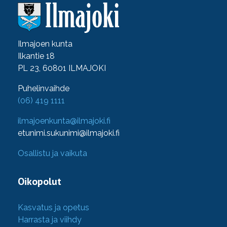
Ilmajoen kunta
Ilkantie 18
PL 23, 60801 ILMAJOKI
Puhelinvaihde
(06) 419 1111
ilmajoenkunta@ilmajoki.fi
etunimi.sukunimi@ilmajoki.fi
Osallistu ja vaikuta
Oikopolut
Kasvatus ja opetus
Harrasta ja viihdy