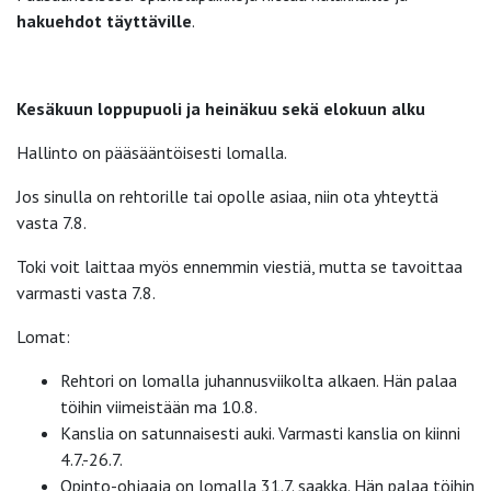
hakuehdot täyttäville
.
Kesäkuun loppupuoli ja heinäkuu sekä elokuun alku
Hallinto on pääsääntöisesti lomalla.
Jos sinulla on rehtorille tai opolle asiaa, niin ota yhteyttä
vasta 7.8.
Toki voit laittaa myös ennemmin viestiä, mutta se tavoittaa
varmasti vasta 7.8.
Lomat:
Rehtori on lomalla juhannusviikolta alkaen. Hän palaa
töihin viimeistään ma 10.8.
Kanslia on satunnaisesti auki. Varmasti kanslia on kiinni
4.7.-26.7.
Opinto-ohjaaja on lomalla 31.7. saakka. Hän palaa töihin