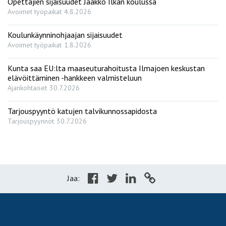
Opettajien sijaisuudet Jaakko Ilkan koulussa
Avoimet työpaikat
4.8.2026
Koulunkäynninohjaajan sijaisuudet
Avoimet työpaikat
1.8.2026
Kunta saa EU:lta maaseuturahoitusta Ilmajoen keskustan
elävöittäminen -hankkeen valmisteluun
Ajankohtaiset
30.7.2026
Tarjouspyyntö katujen talvikunnossapidosta
Tarjouspyynnöt
30.7.2026
Jaa: