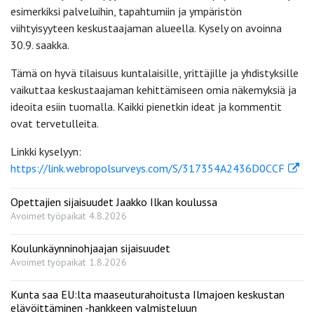
esimerkiksi palveluihin, tapahtumiin ja ympäristön
viihtyisyyteen keskustaajaman alueella. Kysely on avoinna
30.9. saakka.
Tämä on hyvä tilaisuus kuntalaisille, yrittäjille ja yhdistyksille
vaikuttaa keskustaajaman kehittämiseen omia näkemyksiä ja
ideoita esiin tuomalla. Kaikki pienetkin ideat ja kommentit
ovat tervetulleita.
Linkki kyselyyn:
https://link.webropolsurveys.com/S/317354A2436D0CCF
Opettajien sijaisuudet Jaakko Ilkan koulussa
Avoimet työpaikat
4.8.2026
Koulunkäynninohjaajan sijaisuudet
Avoimet työpaikat
1.8.2026
Kunta saa EU:lta maaseuturahoitusta Ilmajoen keskustan
elävöittäminen -hankkeen valmisteluun