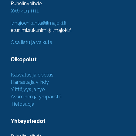
Puhelinvaihde
(06) 419 1111
ilmajoenkunta@ilmajoki.fi
etunimi.sukunimi@ilmajoki.fi
Osallistu ja vaikuta
Oikopolut
Kasvatus ja opetus
Harrasta ja viihdy
Yrittäjyys ja työ
Asuminen ja ympäristö
Tietosuoja
Yhteystiedot