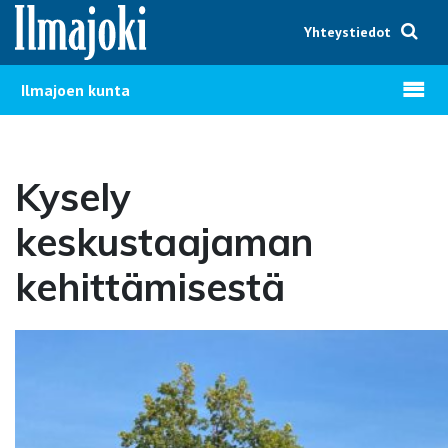
Hyppää sisältöön
Yhteystiedot
Avaa v
Ilmajoen kunta
Kysely
keskustaajaman
kehittämisestä