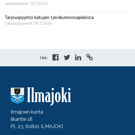
Ajankohtaiset
30.7.2026
Tarjouspyyntö katujen talvikunnossapidosta
Tarjouspyynnöt
30.7.2026
Jaa:
Ilmajoen kunta
Ilkantie 18
PL 23, 60801 ILMAJOKI