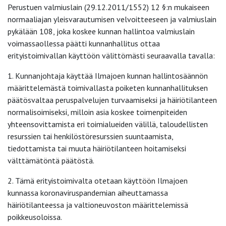
Perustuen valmiuslain (29.12.2011/1552) 12 §:n mukaiseen
normaaliajan yleisvarautumisen velvoitteeseen ja valmiuslain
pykälään 108, joka koskee kunnan hallintoa valmiuslain
voimassaollessa päätti kunnanhallitus ottaa
erityistoimivallan käyttöön välittömästi seuraavalla tavalla:
1. Kunnanjohtaja käyttää Ilmajoen kunnan hallintosäännön
määrittelemästä toimivallasta poiketen kunnanhallituksen
päätösvaltaa peruspalvelujen turvaamiseksi ja häiriötilanteen
normalisoimiseksi, milloin asia koskee toimenpiteiden
yhteensovittamista eri toimialueiden välillä, taloudellisten
resurssien tai henkilöstöresurssien suuntaamista,
tiedottamista tai muuta häiriötilanteen hoitamiseksi
välttämätöntä päätöstä.
2. Tämä erityistoimivalta otetaan käyttöön Ilmajoen
kunnassa koronaviruspandemian aiheuttamassa
häiriötilanteessa ja valtioneuvoston määrittelemissä
poikkeusoloissa.