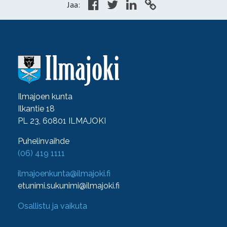
Jaa:
Ilmajoen kunta
Ilkantie 18
PL 23, 60801 ILMAJOKI
Puhelinvaihde
(06) 419 1111
ilmajoenkunta@ilmajoki.fi
etunimi.sukunimi@ilmajoki.fi
Osallistu ja vaikuta