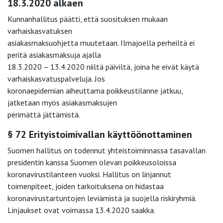
18.3.2020 alkaen
Kunnanhallitus päätti, että suosituksen mukaan
varhaiskasvatuksen
asiakasmaksuohjetta muutetaan. Ilmajoella perheiltä ei
peritä asiakasmaksuja ajalla
18.3.2020 – 13.4.2020 niiltä päiviltä, joina he eivät käytä
varhaiskasvatuspalveluja. Jos
koronaepidemian aiheuttama poikkeustilanne jatkuu,
jatketaan myös asiakasmaksujen
perimättä jättämistä.
§ 72 Erityistoimivallan käyttöönottaminen
Suomen hallitus on todennut yhteistoiminnassa tasavallan
presidentin kanssa Suomen olevan poikkeusoloissa
koronavirustilanteen vuoksi. Hallitus on linjannut
toimenpiteet, joiden tarkoituksena on hidastaa
koronavirustartuntojen leviämistä ja suojella riskiryhmiä.
Linjaukset ovat voimassa 13.4.2020 saakka.