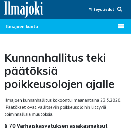
Hyppää sisältöön
Yhteystiedot
Avaa v
Ilmajoen kunta
Kunnanhallitus teki
päätöksiä
poikkeusolojen ajalle
Ilmajoen kunnanhallitus kokoontui maanantaina 23.3.2020.
Päätökset ovat vallitseviin poikkeusoloihin liittyviä
toiminnallisia muutoksia.
§ 70 Varhaiskasvatuksen asiakasmaksut