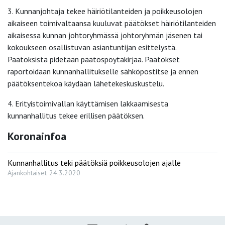
3. Kunnanjohtaja tekee häiriötilanteiden ja poikkeusolojen
aikaiseen toimivaltaansa kuuluvat päätökset häiriötilanteiden
aikaisessa kunnan johtoryhmässä johtoryhmän jäsenen tai
kokoukseen osallistuvan asiantuntijan esittelystä.
Päätöksistä pidetään päätöspöytäkirjaa. Päätökset
raportoidaan kunnanhallitukselle sähköpostitse ja ennen
päätöksentekoa käydään lähetekeskuskustelu.
4. Erityistoimivallan käyttämisen lakkaamisesta
kunnanhallitus tekee erillisen päätöksen.
Koronainfoa
Kunnanhallitus teki päätöksiä poikkeusolojen ajalle
Ajankohtaiset
24.3.2020