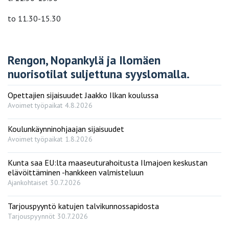
to 11.30-15.30
Rengon, Nopankylä ja Ilomäen
nuorisotilat suljettuna syyslomalla.
Opettajien sijaisuudet Jaakko Ilkan koulussa
Avoimet työpaikat
4.8.2026
Koulunkäynninohjaajan sijaisuudet
Avoimet työpaikat
1.8.2026
Kunta saa EU:lta maaseuturahoitusta Ilmajoen keskustan
elävöittäminen -hankkeen valmisteluun
Ajankohtaiset
30.7.2026
Tarjouspyyntö katujen talvikunnossapidosta
Tarjouspyynnöt
30.7.2026