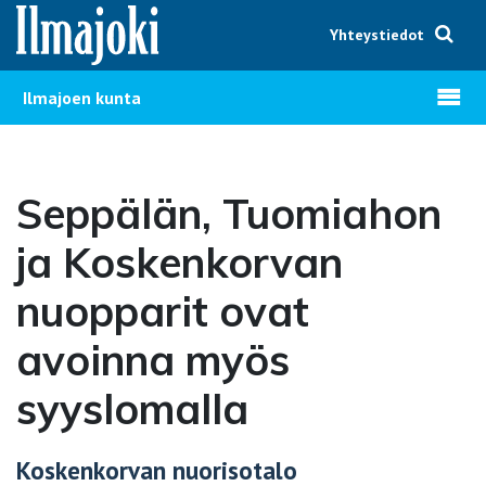
Hyppää sisältöön
Yhteystiedot
Avaa v
Ilmajoen kunta
Seppälän, Tuomiahon
ja Koskenkorvan
nuopparit ovat
avoinna myös
syyslomalla
Koskenkorvan nuorisotalo