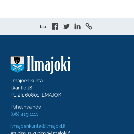
Jaa:
Ilmajoen kunta
Ilkantie 18
PL 23, 60801 ILMAJOKI
Puhelinvaihde
(06) 419 1111
ilmajoenkunta@ilmajoki.fi
etunimi.sukunimi@ilmajoki.fi