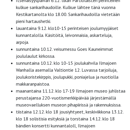
Itsenäisyyspäivän 6.12. llkan Partiolaisten perinteinen
kulkue sankarihaudoille. Kulkue lähtee tänä vuonna
Kestikartanolta klo 18.00. Sankarihaudoilla vietetään
pieni hartaushetki.
lauantaina 9.12. klo10-15 perinteisen joulumyyjäiset
kunnantalolla. Käsitöitä, leivonnaisia, askarteluja,
arpoja.
sunnuntaina 10.12. veisumessu Goes Kauneimmat
joululaulut kirkossa.
sunnuntaina 10.12. klo 10-15 joulukahvila Ilmajoen
Wanhalla asemalla Valtiontie 12. Luvassa tarjoiluja,
joulukoristekirppis, joulupukki, poniajelua ja nuotiolla
makkaranpaistoa.
maanantaina 11.12. klo 17-19 Ilmajoen museo juhlistaa
perustajansa 220-vuotismerkkipäivää järjestämällä
museovaelluksen museon pihapiirissä ja rakennuksissa.
tiistaina 12.12. klo 18 jousiyhtyeet, keskiviikkona 13.12.
klo 18 solistisia esityksiä ja torstaina 14.12. klo 18
bändien konsertti kunnantaloll, Ilmajoen