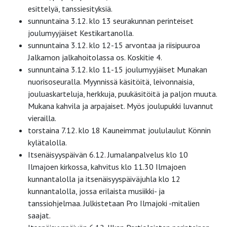
esittelyä, tanssiesityksiä.
sunnuntaina 3.12. klo 13 seurakunnan perinteiset
joulumyyjäiset Kestikartanolla.
sunnuntaina 3.12. klo 12-15 arvontaa ja riisipuuroa
Jalkamon jalkahoitolassa os. Koskitie 4.
sunnuntaina 3.12. klo 11-15 joulumyyjäiset Munakan
nuorisoseuralla. Myynnissä käsitöitä, leivonnaisia,
jouluaskarteluja, herkkuja, puukäsitöitä ja paljon muuta.
Mukana kahvila ja arpajaiset. Myös joulupukki luvannut
vierailla.
torstaina 7.12. klo 18 Kauneimmat joululaulut Könnin
kylätalolla.
Itsenäisyyspäivän 6.12. Jumalanpalvelus klo 10
Ilmajoen kirkossa, kahvitus klo 11.30 Ilmajoen
kunnantalolla ja itsenäisyyspäiväjuhla klo 12
kunnantalolla, jossa erilaista musiikki- ja
tanssiohjelmaa. Julkistetaan Pro Ilmajoki -mitalien
saajat.