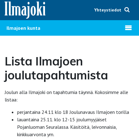
Hyppää sisältöön
Yhteystiedot
Avaa v
Ilmajoen kunta
Lista Ilmajoen
joulutapahtumista
Joulun alla Ilmajoki on tapahtumia täynnä. Kokosimme alle
listaa:
perjantaina 24.11 klo 18 Joulunavaus Ilmajoen torilla
lauantaina 25.11. klo 12-15 joulumyyjäiset
Pojanluoman Seuralassa. Käsitöitä, leivonnaisia,
kinkkuarvonta ym.