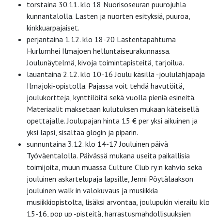
torstaina 30.11. klo 18 Nuorisoseuran puurojuhla
kunnantalolla. Lasten ja nuorten esityksiä, puuroa,
kinkkuarpajaiset.
perjantaina 1.12. klo 18-20 Lastentapahtuma
Hurlumhei Ilmajoen helluntaiseurakunnassa.
Joulunäytelmä, kivoja toimintapisteitä, tarjoilua.
lauantaina 2.12. klo 10-16 Joulu käsillä -joululahjapaja
Ilmajoki-opistolla. Pajassa voit tehdä havutöitä,
joulukortteja, kynttilöitä sekä vuolla pieniä esineitä.
Materiaalit maksetaan kulutuksen mukaan käteisellä
opettajalle. Joulupajan hinta 15 € per yksi aikuinen ja
yksi lapsi, sisältää glögin ja piparin.
sunnuntaina 3.12. klo 14-17 Jouluinen päivä
Työväentalolla. Päivässä mukana useita paikallisia
toimijoita, muun muassa Culture Club ry:n kahvio sekä
jouluinen askartelupaja lapsille, Jenni Pöytälaakson
jouluinen walk in valokuvaus ja musiikkia
musiikkiopistolta, lisäksi arvontaa, joulupukin vierailu klo
15-16, pop up -pisteitä, harrastusmahdollisuuksien