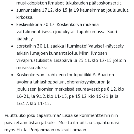
musiikkiopiston ilmaiset lukukauden päätöskonsertit.
sunnuntaina 17.12. klo 15 ja 19 kauneimmat joululaulut
kirkossa.
keskiviikkona 20.12. Koskenkorva mukana
valtakunnallisessa joulukylät tapahtumassa. Suuri
jäälyhty.
torstaihin 30.11. saakka Illuminate! Valaise! -näyttely
arkisin Ilmajoen kunnantalolla. Minni Ilmosen
viivapiirustuksista. Lisäpäivä la 25.11. klo 12-15 jolloin
musiikkia aluksi.
Koskenkorvan Trahteerin Jouluputiikki & Baari on
avoinna lahjashoppailun, ohorankryynipuuron ja
jouluisten juomien merkeissä seuraavasti: pe 8.12. klo
16-21, la 9.12. klo 11-15, pe 15.12. klo 16-21 ja la
16.12. klo 11-15.
Puuttuuko joku tapahtuma? Lisää se kommentteihin niin
päivitetään listan jatkoksi. Muista ilmoittaa tapahtumasi
myös Etelä-Pohjanmaan maksuttomaan