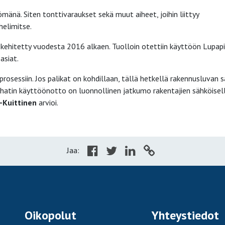
mänä. Siten tonttivaraukset sekä muut aiheet, joihin liittyy
helimitse.
a kehitetty vuodesta 2016 alkaen. Tuolloin otettiin käyttöön Lupapi
asiat.
essiin. Jos palikat on kohdillaan, tällä hetkellä rakennusluvan 
tichatin käyttöönotto on luonnollinen jatkumo rakentajien sähköisel
-Kuittinen
arvioi.
Jaa:
Oikopolut
Yhteystiedot