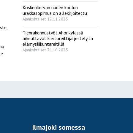
Koskenkorvan uuden koulun
urakkasopimus on allekirjoitettu
Ajankohtaiset
12.11.2025
ste,
Tienrakennustyöt Ahonkylässä
aiheuttavat kiertoreittijärjestelyitä
elämysliikuntareitillä
saa
Ajankohtaiset
31.10.2025
le
Ilmajoki somessa