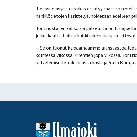
Tietosuojasyistä asiakas esiintyy chatissa nimettö
henkilötietojen käsittelyä, hoidetaan edelleen pu
Tontinostajien sähköisiä palveluita on Ilmajoell
jonka kautta hoituu kaikki rakennuslupiin liittyvät 
– Se on tuonut kaipaamaamme ajansäästöä lupapros
kolmessa viikossa, kiirehtien jopa viikossa. Tont
palvelemiselle, rakennustarkastaja
Satu Kangas