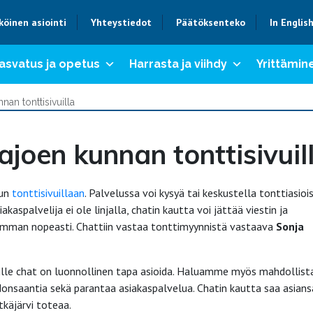
köinen asiointi
Yhteystiedot
Päätöksenteko
In Englis
asvatus ja opetus
Harrasta ja viihdy
Yrittämine
an tonttisivuilla
joen kunnan tonttisivuil
lun
tonttisivuillaan
. Palvelussa voi kysyä tai keskustella tonttiasioi
siakaspalvelija ei ole linjalla, chatin kautta voi jättää viestin ja
mman nopeasti. Chattiin vastaa tonttimyynnistä vastaava
Sonja
 joille chat on luonnollinen tapa asioida. Haluamme myös mahdollist
nsaantia sekä parantaa asiakaspalvelua. Chatin kautta saa asians
itkäjärvi toteaa.