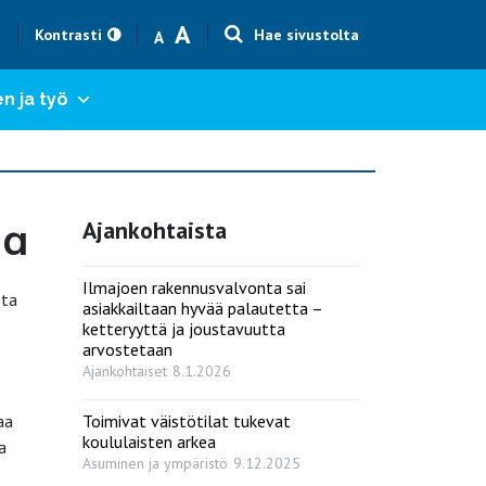
Text size smaller
Text size bigger
A
h
Kontrasti
Hae sivustolta
A
n ja työ
la
Ajankohtaista
Ilmajoen rakennusvalvonta sai
sta
asiakkailtaan hyvää palautetta –
ketteryyttä ja joustavuutta
arvostetaan
Ajankohtaiset
8.1.2026
aa
Toimivat väistötilat tukevat
koululaisten arkea
a
Asuminen ja ympäristö
9.12.2025