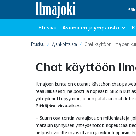
Hyppää sisältöön
Säh
Etusivu
Asuminen ja ympäristö
K
Etusivu
Ajankohtaista
Chat käyttöön Ilmajoen kunn
Chat käyttöön Ilma
Ilmajoen kunta on ottanut käyttöön chat-palve
reaaliaikaisesti, helposti ja nopeasti. Silloin kun a
yhteydenottopyynnön, johon palataan mahdollisi
Pitkäjärvi
virka-aikana.
– Suurin osa tontin varaajista on milleniaaleja,
matalan kynnyksen yhteydenotot, nopeuttaa tiedo
helposti vireille myös iltaisin ja viikonloppuisin, P