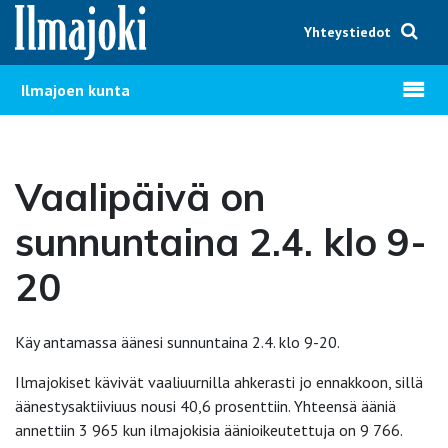
Hyppää sisältöön
Yhteystiedot
Avaa v
Ilmajoen kunta
Vaalipäivä on
sunnuntaina 2.4. klo 9-
20
Käy antamassa äänesi sunnuntaina 2.4. klo 9-20.
Ilmajokiset kävivät vaaliuurnilla ahkerasti jo ennakkoon, sillä
äänestysaktiiviuus nousi 40,6 prosenttiin. Yhteensä ääniä
annettiin 3 965 kun ilmajokisia äänioikeutettuja on 9 766.