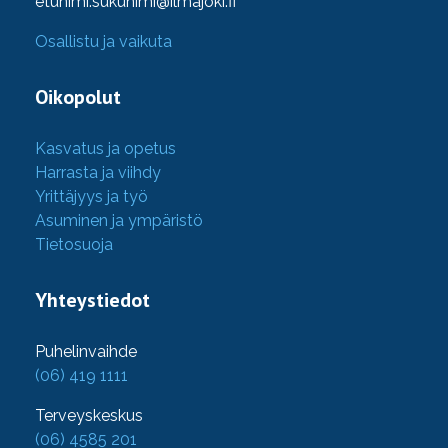
etunimi.sukunimi@ilmajoki.fi
Osallistu ja vaikuta
Oikopolut
Kasvatus ja opetus
Harrasta ja viihdy
Yrittäjyys ja työ
Asuminen ja ympäristö
Tietosuoja
Yhteystiedot
Puhelinvaihde
(06) 419 1111
Terveyskeskus
(06) 4585 201