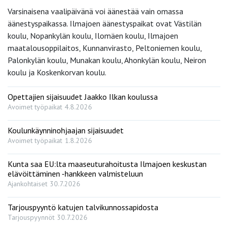
Varsinaisena vaalipäivänä voi äänestää vain omassa
äänestyspaikassa. Ilmajoen äänestyspaikat ovat Västilän
koulu, Nopankylän koulu, Ilomäen koulu, Ilmajoen
maatalousoppilaitos, Kunnanvirasto, Peltoniemen koulu,
Palonkylän koulu, Munakan koulu, Ahonkylän koulu, Neiron
koulu ja Koskenkorvan koulu.
Opettajien sijaisuudet Jaakko Ilkan koulussa
Avoimet työpaikat
4.8.2026
Koulunkäynninohjaajan sijaisuudet
Avoimet työpaikat
1.8.2026
Kunta saa EU:lta maaseuturahoitusta Ilmajoen keskustan
elävöittäminen -hankkeen valmisteluun
Ajankohtaiset
30.7.2026
Tarjouspyyntö katujen talvikunnossapidosta
Tarjouspyynnöt
30.7.2026