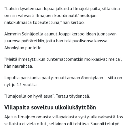
”Lähdin kyselemään lupaa julkaista Ilmajoki-paita, sillä siinä
on niin vahvasti Ilmajoen ‘koordinaatit’ neulojan
näkökulmasta toteutettuna,” hän kertoo.
Aiemmin Seinäjoella asunut Jouppi kertoo idean juontavan
juurensa pyöräretkiin, joita hän teki puolisonsa kanssa
Ahonkylän puolelle.
”Meitä ihmetytti, kun tuntemattomatkin moikkasivat meitä”,
hän naurahtaa.
Lopulta pariskunta päätyi muuttamaan Ahonkylään – siitä on
nyt jo 13 vuotta.
”Ilmajoella on hyvä asua”, Terttu täydentää.
Villapaita soveltuu ulkoilukäyttöön
Ajatus Ilmajoen omasta villapaidasta syntyi alkusyksystä. Jos
sellaista ei vielä ollut, sellainen oli tehtävä. Suunnittelutyö