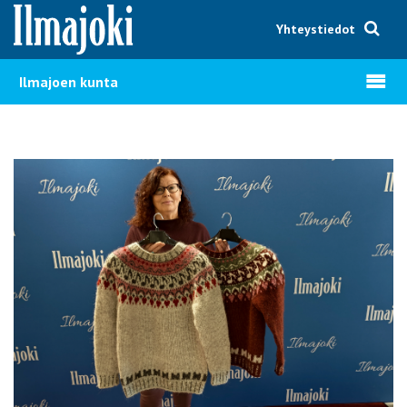
Hyppää sisältöön
Yhteystiedot
Avaa v
Ilmajoen kunta