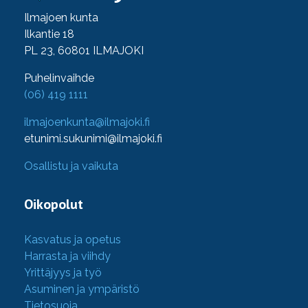
Ilmajoen kunta
Ilkantie 18
PL 23, 60801 ILMAJOKI
Puhelinvaihde
(06) 419 1111
ilmajoenkunta@ilmajoki.fi
etunimi.sukunimi@ilmajoki.fi
Osallistu ja vaikuta
Oikopolut
Kasvatus ja opetus
Harrasta ja viihdy
Yrittäjyys ja työ
Asuminen ja ympäristö
Tietosuoja