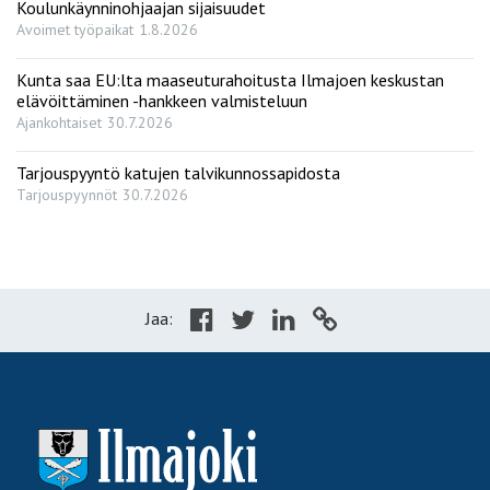
Koulunkäynninohjaajan sijaisuudet
Avoimet työpaikat
1.8.2026
Kunta saa EU:lta maaseuturahoitusta Ilmajoen keskustan
elävöittäminen -hankkeen valmisteluun
Ajankohtaiset
30.7.2026
Tarjouspyyntö katujen talvikunnossapidosta
Tarjouspyynnöt
30.7.2026
Jaa: