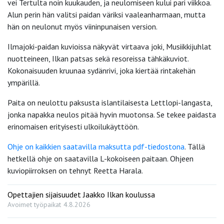
vei Tertulta noin kuukauden, ja neulomiseen kului pari viikkoa.
Alun perin hän valitsi paidan väriksi vaaleanharmaan, mutta
hän on neulonut myös viininpunaisen version.
Ilmajoki-paidan kuvioissa näkyvät virtaava joki, Musiikkijuhlat
nuotteineen, Ilkan patsas sekä resoreissa tähkäkuviot.
Kokonaisuuden kruunaa sydänrivi, joka kiertää rintakehän
ympärillä.
Paita on neulottu paksusta islantilaisesta Lettlopi-langasta,
jonka napakka neulos pitää hyvin muotonsa. Se tekee paidasta
erinomaisen erityisesti ulkoilukäyttöön.
Ohje on kaikkien saatavilla maksutta pdf-tiedostona
. Tällä
hetkellä ohje on saatavilla L-kokoiseen paitaan. Ohjeen
kuviopiirroksen on tehnyt Reetta Harala.
Opettajien sijaisuudet Jaakko Ilkan koulussa
Avoimet työpaikat
4.8.2026