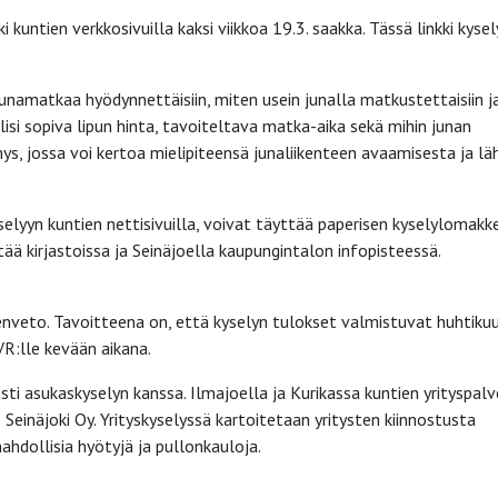
kuntien verkkosivuilla kaksi viikkoa 19.3. saakka. Tässä linkki kysel
unamatkaa hyödynnettäisiin, miten usein junalla matkustettaisiin j
olisi sopiva lipun hinta, tavoiteltava matka-aika sekä mihin junan
mys, jossa voi kertoa mielipiteensä junaliikenteen avaamisesta ja l
selyyn kuntien nettisivuilla, voivat täyttää paperisen kyselylomakk
ää kirjastoissa ja Seinäjoella kaupungintalon infopisteessä.
nveto. Tavoitteena on, että kyselyn tulokset valmistuvat huhtiku
R:lle kevään aikana.
sti asukaskyselyn kanssa. Ilmajoella ja Kurikassa kuntien yrityspalv
Seinäjoki Oy. Yrityskyselyssä kartoitetaan yritysten kiinnostusta
ahdollisia hyötyjä ja pullonkauloja.