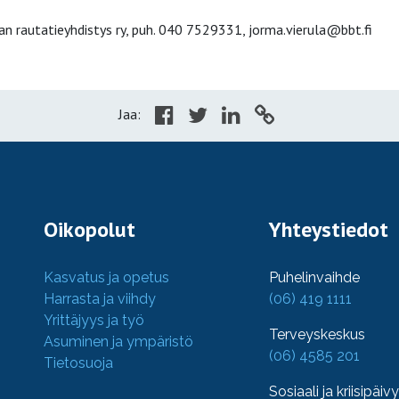
n rautatieyhdistys ry, puh. 040 7529331, jorma.vierula@bbt.fi
Jaa:
Oikopolut
Yhteystiedot
Kasvatus ja opetus
Puhelinvaihde
Harrasta ja viihdy
(06) 419 1111
Yrittäjyys ja työ
Terveyskeskus
Asuminen ja ympäristö
(06) 4585 201
Tietosuoja
Sosiaali ja kriisipäiv