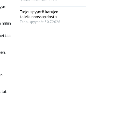
yyn:
Tarjouspyyntö katujen
talvikunnossapidosta
Tarjouspyynnöt
30.7.2026
a mihin
ähettää
een.
un
elut