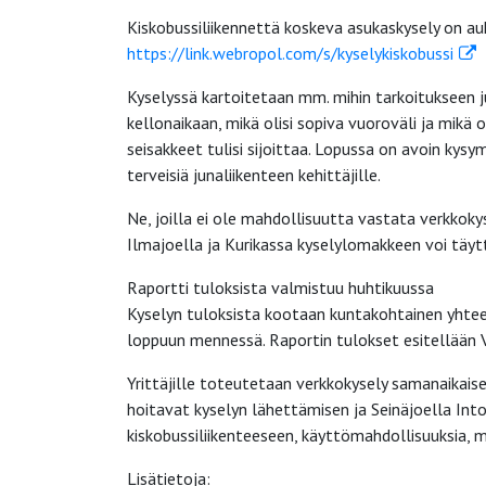
Kiskobussiliikennettä koskeva asukaskysely on auki 
https://link.webropol.com/s/kyselykiskobussi
Kyselyssä kartoitetaan mm. mihin tarkoitukseen j
kellonaikaan, mikä olisi sopiva vuoroväli ja mikä 
seisakkeet tulisi sijoittaa. Lopussa on avoin kysy
terveisiä junaliikenteen kehittäjille.
Ne, joilla ei ole mahdollisuutta vastata verkkoky
Ilmajoella ja Kurikassa kyselylomakkeen voi täytt
Raportti tuloksista valmistuu huhtikuussa
Kyselyn tuloksista kootaan kuntakohtainen yhtee
loppuun mennessä. Raportin tulokset esitellään V
Yrittäjille toteutetaan verkkokysely samanaikaise
hoitavat kyselyn lähettämisen ja Seinäjoella Into 
kiskobussiliikenteeseen, käyttömahdollisuuksia, m
Lisätietoja: