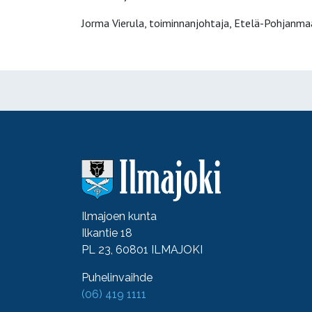
Jorma Vierula, toiminnanjohtaja, Etelä-Pohjanmaa
Ilmajoen kunta
Ilkantie 18
PL 23, 60801 ILMAJOKI
Puhelinvaihde
(06) 419 1111