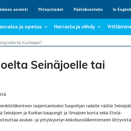
köinen asiointi
Yhteystiedot
Päätöksenteko
In Englis
asvatus ja opetus
Harrasta ja viihdy
Yrittämine
inäjoelle tai Kurikkaan?
oelta Seinäjoelle tai
stä.
enkilöliikenteen laajentamiseksi Suupohjan radalle välille Seinäjok
tä Seinäjoen ja Kurikan kaupungit ja Ilmajoen kunta sekä Etelä-
euttaa asukas- ja yrityskyselyn kiskobussiliikenteeseen liittyvistä