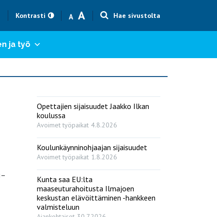
Text size smaller
Text size bigger
A
h
Kontrasti
Hae sivustolta
A
n ja työ
Opettajien sijaisuudet Jaakko Ilkan
koulussa
Avoimet työpaikat
4.8.2026
Koulunkäynninohjaajan sijaisuudet
Avoimet työpaikat
1.8.2026
i–
Kunta saa EU:lta
maaseuturahoitusta Ilmajoen
keskustan elävöittäminen -hankkeen
valmisteluun
Ajankohtaiset
30.7.2026