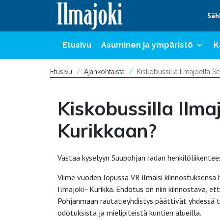
Hyppää sisältöön
Säh
Etusivu
Asuminen ja ympäristö
K
Etusivu
Ajankohtaista
Kiskobussilla Ilmajoelta Se
Kiskobussilla Ilmaj
Kurikkaan?
Vastaa kyselyyn Suupohjan radan henkilöliikentee
Viime vuoden lopussa VR ilmaisi kiinnostuksensa h
Ilmajoki–Kurikka. Ehdotus on niin kiinnostava, et
Pohjanmaan rautatieyhdistys päättivät yhdessä tot
odotuksista ja mielipiteistä kuntien alueilla.