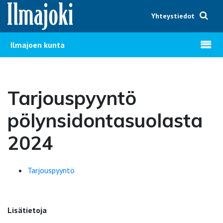
Hyppää sisältöön
Yhteystiedot
Avaa v
Ilmajoen kunta
Tarjouspyyntö
pölynsidontasuolasta
2024
Tarjouspyyntö
Lisätietoja