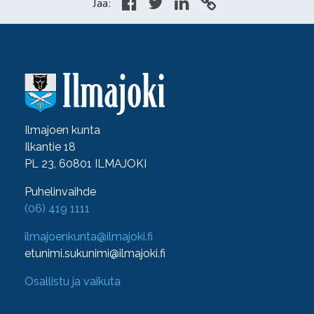
Jaa:
Ilmajoen kunta
Ilkantie 18
PL 23, 60801 ILMAJOKI
Puhelinvaihde
(06) 419 1111
ilmajoenkunta@ilmajoki.fi
etunimi.sukunimi@ilmajoki.fi
Osallistu ja vaikuta