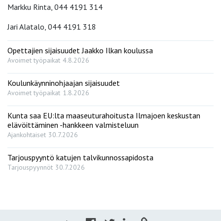
Markku Rinta, 044 4191 314
Jari Alatalo, 044 4191 318
Opettajien sijaisuudet Jaakko Ilkan koulussa
Avoimet työpaikat
4.8.2026
Koulunkäynninohjaajan sijaisuudet
Avoimet työpaikat
1.8.2026
Kunta saa EU:lta maaseuturahoitusta Ilmajoen keskustan
elävöittäminen -hankkeen valmisteluun
Ajankohtaiset
30.7.2026
Tarjouspyyntö katujen talvikunnossapidosta
Tarjouspyynnöt
30.7.2026