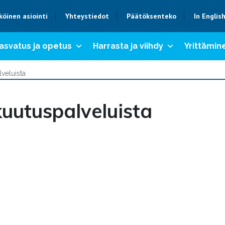
köinen asiointi
Yhteystiedot
Päätöksenteko
In Englis
asvatus ja opetus
Harrasta ja viihdy
Yrittämine
veluista
uutuspalveluista