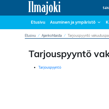
Hyppää sisältöön
Säh
Etusivu
Asuminen ja ympäristö
K
Etusivu
Ajankohtaista
Tarjouspyyntö vakuutuspal
Tarjouspyyntö vak
Tarjouspyyntö