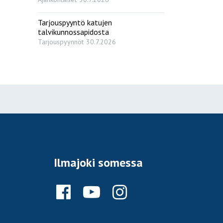
Tarjouspyyntö katujen
talvikunnossapidosta
Tarjouspyynnöt
30.7.2026
Ilmajoki somessa