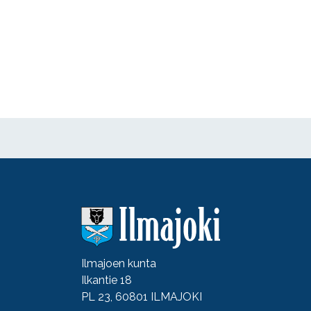
Ilmajoen kunta
Ilkantie 18
PL 23, 60801 ILMAJOKI