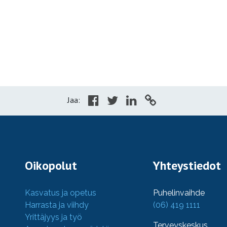
Jaa:
Oikopolut
Yhteystiedot
Kasvatus ja opetus
Puhelinvaihde
Harrasta ja viihdy
(06) 419 1111
Yrittäjyys ja työ
Terveyskeskus