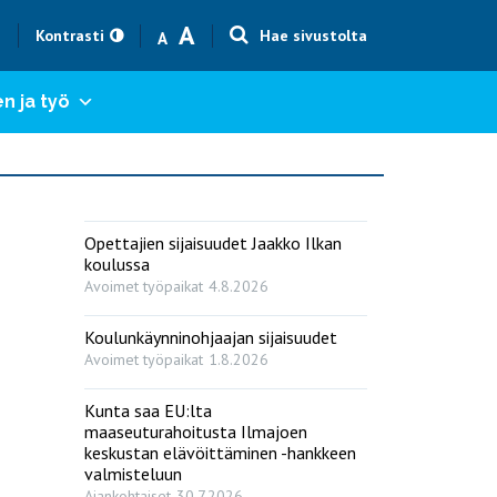
Text size smaller
Text size bigger
A
h
Kontrasti
Hae sivustolta
A
n ja työ
Opettajien sijaisuudet Jaakko Ilkan
koulussa
Avoimet työpaikat
4.8.2026
Koulunkäynninohjaajan sijaisuudet
Avoimet työpaikat
1.8.2026
Kunta saa EU:lta
maaseuturahoitusta Ilmajoen
keskustan elävöittäminen -hankkeen
valmisteluun
Ajankohtaiset
30.7.2026