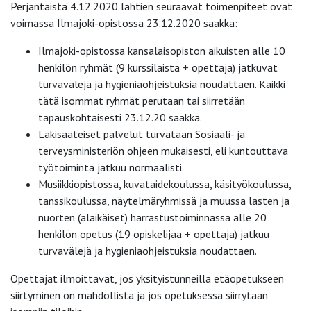
Perjantaista 4.12.2020 lähtien seuraavat toimenpiteet ovat
voimassa Ilmajoki-opistossa 23.12.2020 saakka:
Ilmajoki-opistossa kansalaisopiston aikuisten alle 10
henkilön ryhmät (9 kurssilaista + opettaja) jatkuvat
turvavälejä ja hygieniaohjeistuksia noudattaen. Kaikki
tätä isommat ryhmät perutaan tai siirretään
tapauskohtaisesti 23.12.20 saakka.
Lakisääteiset palvelut turvataan Sosiaali- ja
terveysministeriön ohjeen mukaisesti, eli kuntouttava
työtoiminta jatkuu normaalisti.
Musiikkiopistossa, kuvataidekoulussa, käsityökoulussa,
tanssikoulussa, näytelmäryhmissä ja muussa lasten ja
nuorten (alaikäiset) harrastustoiminnassa alle 20
henkilön opetus (19 opiskelijaa + opettaja) jatkuu
turvavälejä ja hygieniaohjeistuksia noudattaen.
Opettajat ilmoittavat, jos yksityistunneilla etäopetukseen
siirtyminen on mahdollista ja jos opetuksessa siirrytään