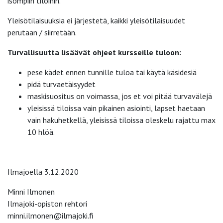
isompiin tiloihin.
Yleisötilaisuuksia ei järjestetä, kaikki yleisötilaisuudet
perutaan / siirretään.
Turvallisuutta lisäävät ohjeet kursseille tuloon:
pese kädet ennen tunnille tuloa tai käytä käsidesiä
pidä turvaetäisyydet
maskisuositus on voimassa, jos et voi pitää turvavälejä
yleisissä tiloissa vain pikainen asiointi, lapset haetaan
vain hakuhetkellä, yleisissä tiloissa oleskelu rajattu max
10 hlöä.
Ilmajoella 3.12.2020
Minni Ilmonen
Ilmajoki-opiston rehtori
minni.ilmonen@ilmajoki.fi