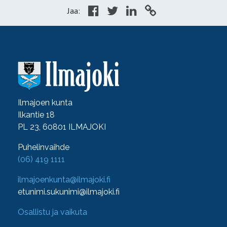
Jaa:
Ilmajoen kunta
Ilkantie 18
PL 23, 60801 ILMAJOKI
Puhelinvaihde
(06) 419 1111
ilmajoenkunta@ilmajoki.fi
etunimi.sukunimi@ilmajoki.fi
Osallistu ja vaikuta