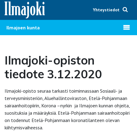
Hyppää sisältöön
Yhteystiedot
Avaa v
Ilmajoen kunta
Ilmajoki-opiston
tiedote 3.12.2020
Ilmajoki-opisto seuraa tarkasti toiminnassaan Sosiaali- ja
terveysministeriön, Aluehallintoviraston, Etelä-Pohjanmaan
sairaanhoitopiirin, Korona –nyrkin ja Ilmajoen kunnan ohjeita,
suosituksia ja määräyksiä. Etelä-Pohjanmaan sairaanhoitopiiri
on todennut Etelä-Pohjanmaan koronatilanteen olevan
kiihtymisvaiheessa.