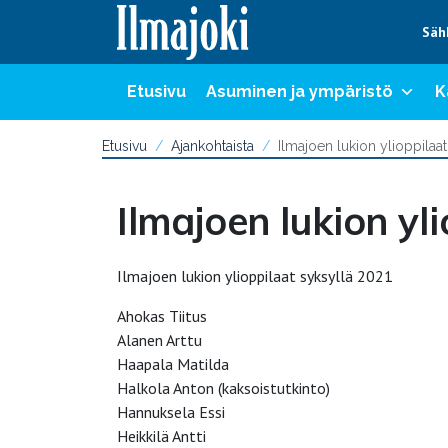
Hyppää sisältöön
Säh
Etusivu
Asuminen ja ympäristö
K
Etusivu
Ajankohtaista
Ilmajoen lukion ylioppilaa
Ilmajoen lukion yl
Ilmajoen lukion ylioppilaat syksyllä 2021
Ahokas Tiitus
Alanen Arttu
Haapala Matilda
Halkola Anton (kaksoistutkinto)
Hannuksela Essi
Heikkilä Antti