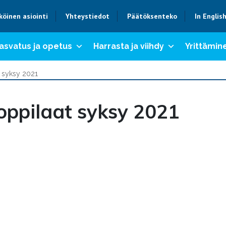
köinen asiointi
Yhteystiedot
Päätöksenteko
In Englis
asvatus ja opetus
Harrasta ja viihdy
Yrittämine
t syksy 2021
ioppilaat syksy 2021