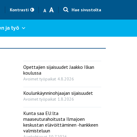
Text size smaller
Text size bigger
A
h
Kontrasti
Hae sivustolta
A
n ja työ
Opettajien sijaisuudet Jaakko Ilkan
koulussa
Avoimet työpaikat
4.8.2026
Koulunkäynninohjaajan sijaisuudet
Avoimet työpaikat
1.8.2026
Kunta saa EU:lta
maaseuturahoitusta Ilmajoen
keskustan elävöittäminen -hankkeen
valmisteluun
Ajankohtaiset
30.7.2026