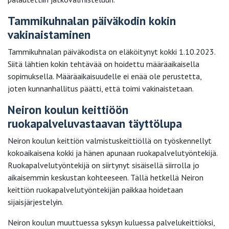
Tammikuhnalan päiväkodin kokin
vakinaistaminen
Tammikuhnalan päiväkodista on eläköitynyt kokki 1.10.2023.
Siitä lähtien kokin tehtävää on hoidettu määräaikaisella
sopimuksella. Määräaikaisuudelle ei enää ole perustetta,
joten kunnanhallitus päätti, että toimi vakinaistetaan.
Neiron koulun keittiöön
ruokapalveluvastaavan täyttölupa
Neiron koulun keittiön valmistuskeittiöllä on työskennellyt
kokoaikaisena kokki ja hänen apunaan ruokapalvelutyöntekijä.
Ruokapalvelutyöntekijä on siirtynyt sisäisellä siirrolla jo
aikaisemmin keskustan kohteeseen. Tällä hetkellä Neiron
keittiön ruokapalvelutyöntekijän paikkaa hoidetaan
sijaisjärjestelyin.
Neiron koulun muuttuessa syksyn kuluessa palvelukeittiöksi,