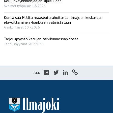
Koulunkäynninohjaajan sijaisuudet
Avoimet työpaikat
1.8.2026
Kunta saa EU:lta maaseuturahoitusta Ilmajoen keskustan
elävöittäminen -hankkeen valmisteluun
Ajankohtaiset
30.7.2026
Tarjouspyyntö katujen talvikunnossapidosta
Tarjouspyynnöt
30.7.2026
Jaa: