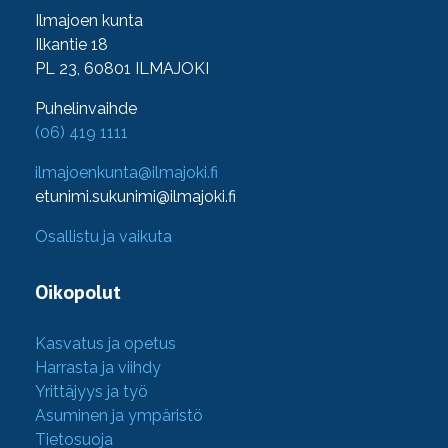
Ilmajoen kunta
Ilkantie 18
PL 23, 60801 ILMAJOKI
Puhelinvaihde
(06) 419 1111
ilmajoenkunta@ilmajoki.fi
etunimi.sukunimi@ilmajoki.fi
Osallistu ja vaikuta
Oikopolut
Kasvatus ja opetus
Harrasta ja viihdy
Yrittäjyys ja työ
Asuminen ja ympäristö
Tietosuoja