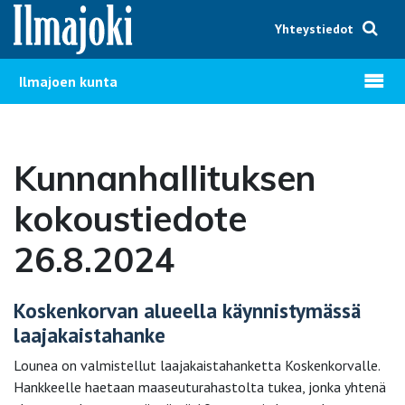
Hyppää sisältöön
Yhteystiedot
Avaa v
Ilmajoen kunta
Kunnanhallituksen
kokoustiedote
26.8.2024
Koskenkorvan alueella käynnistymässä
laajakaistahanke
Lounea on valmistellut laajakaistahanketta Koskenkorvalle.
Hankkeelle haetaan maaseuturahastolta tukea, jonka yhtenä