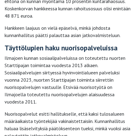
ehtona on kunnan myöntämä 10 prosentin kuntarahaosuus.
Koskenkorvan hankkeessa kunnan rahoitusosuus olisi enintään
48 871 euroa.
Hankkeen laajuus on vielä epäselvä, minkä johdosta
kunnanhallitus päätti palauttaa asian jatkovalmisteluun.
Täyttölupien haku nuorisopalveluissa
Ilmajoen kunnan sosiaalipalveluissa on toteutettu nuorten
Starttipajan toimintaa vuodesta 2013 alkaen.
Sosiaalipalvelujen siirtyessä hyvinvointialueen palveluksi
vuonna 2023, nuorten Starttipajan toiminta siirrettiin
nuorisopalvelujen vastuulle. Etsivää nuorisotyötä on
Ilmajoella toteutettu nuorisopalvelujen alaisuudessa
vuodesta 2011.
Nuorisopalvelut esitti hallitukselle, että kaksi tulosalueen
määräaikaista työntekijää vakinaistettaisiin. Kunnanhallitus
haluaa lisäselvityksiä päätöksenteon tueksi, minkä vuoksi asia
palautettiin jatkovalmisteluun.