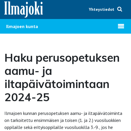
Hyppää sisältöön
Yhteystiedot
Avaa v
Ilmajoen kunta
Haku perusopetuksen
aamu- ja
iltapäivätoimintaan
2024-25
Ilmajoen kunnan perusopetuksen aamu- ja iltapäivätoiminta
on tarkoitettu ensimmäisen ja toisen (1. ja 2.) vuosiluokkien
oppilaille sekä erityisoppilaille vuosiluokilla 3.-9., jos he