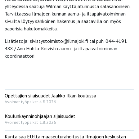
yhteydessä saatuja Wilman käyttäjätunnusta salasanoineen.
Tarvittaessa Ilmajoen kunnan aamu- ja iltapäivätoiminnan
sivuilta löytyy sähköinen hakemus ja saatavilla on myös
paperisia hakulomakkeita.
Lisätietoja: sivistystoimisto@ilmajoki.fi tai puh. 044-4191
488 / Anu Huhta-Koivisto aamu- ja iltapäivätoiminnan
koordinaattori
Opettajien sijaisuudet Jaakko Ilkan koulussa
Avoimet työpaikat
4.8.2026
Koulunkäynninohjaajan sijaisuudet
Avoimet työpaikat
1.8.2026
Kunta saa EU:lta maaseuturahoitusta Ilmajoen keskustan