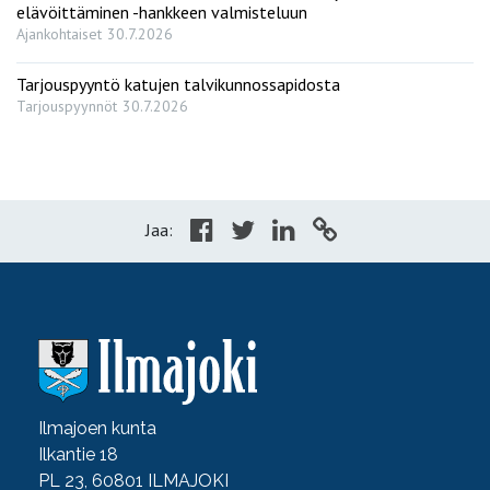
elävöittäminen -hankkeen valmisteluun
Ajankohtaiset
30.7.2026
Tarjouspyyntö katujen talvikunnossapidosta
Tarjouspyynnöt
30.7.2026
Jaa:
Ilmajoen kunta
Ilkantie 18
PL 23, 60801 ILMAJOKI