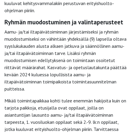
kuuluvat kehitysvammalakiin perustuvan erityishuolto-
ohjelman piiriin.
Ryhmän muodostuminen ja valintaperusteet
Aamu- ja/tai iltapäivätoiminnan järjestämiseksi ja ryhmän
muodostumiseksi on vähintään yhdeksällä (9) lapsella oltava
syyslukukauden alusta alkaen jatkuva ja säännöllinen aamu-
ja/tai iltapäivätoiminnan tarve. Lisäksi ryhmän
muodostumisen edellytyksenä on toimintaan osoitetut
riittävät määrärahat. Kasvatus- ja opetuslautakunta päättää
kevään 2024 kuluessa lopullisista aamu- ja
iltapäivätoiminnan toimipaikoista toimintasuunnitelman
puitteissa.
Mikäli toimintapaikkaa kohti tulee enemmän hakijoita kuin on
tarjota paikkoja, etusijalla ovat oppilaat, joilla on
asiantuntijan lausunto aamu- ja/tai iltapäivätoiminnan
tarpeesta, 1. vuosiluokan oppilaat sekä 2.-9. lk:n oppilaat,
jotka kuuluvat erityishuolto-ohjelman piiriin. Tarvittaessa