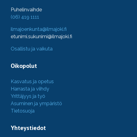
Puhelinvaihde
(06) 419 1111
ilmajoenkunta@ilmajoki.fi
etunimi.sukunimi@ilmajoki.fi
Osallistu ja vaikuta
Oikopolut
Kasvatus ja opetus
Harrasta ja viihdy
Yrittäjyys ja työ
Asuminen ja ympäristö
Tietosuoja
Yhteystiedot