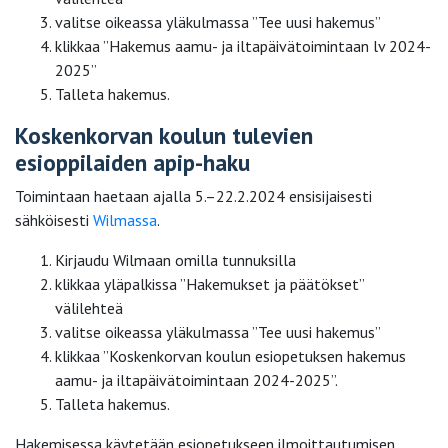
valitse oikeassa yläkulmassa ”Tee uusi hakemus”
klikkaa ”Hakemus aamu- ja iltapäivätoimintaan lv 2024-
2025”
Talleta hakemus.
Koskenkorvan koulun tulevien
esioppilaiden apip-haku
Toimintaan haetaan ajalla 5.–22.2.2024 ensisijaisesti
sähköisesti
Wilmassa
.
Kirjaudu Wilmaan omilla tunnuksilla
klikkaa yläpalkissa ”Hakemukset ja päätökset”
välilehteä
valitse oikeassa yläkulmassa ”Tee uusi hakemus”
klikkaa ”Koskenkorvan koulun esiopetuksen hakemus
aamu- ja iltapäivätoimintaan 2024-2025”.
Talleta hakemus.
Hakemisessa käytetään esiopetukseen ilmoittautumisen