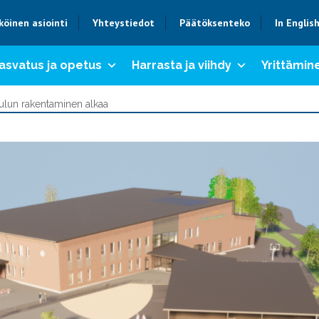
köinen asiointi
Yhteystiedot
Päätöksenteko
In Englis
asvatus ja opetus
Harrasta ja viihdy
Yrittämine
ulun rakentaminen alkaa