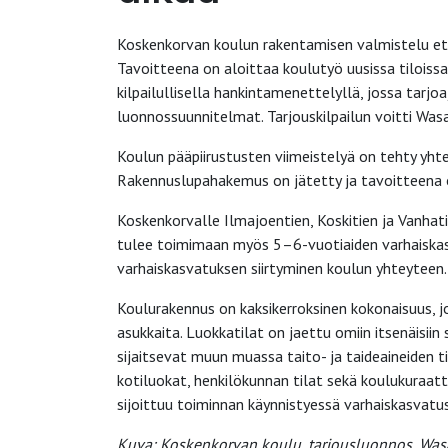
Koskenkorvan koulun rakentamisen valmistelu et
Tavoitteena on aloittaa koulutyö uusissa tilois
kilpailullisella hankintamenettelyllä, jossa tarjo
luonnossuunnitelmat. Tarjouskilpailun voitti Was
Koulun pääpiirustusten viimeistelyä on tehty yht
Rakennuslupahakemus on jätetty ja tavoitteena 
Koskenkorvalle Ilmajoentien, Koskitien ja Vanhati
tulee toimimaan myös 5–6-vuotiaiden varhaiskas
varhaiskasvatuksen siirtyminen koulun yhteyteen.
Koulurakennus on kaksikerroksinen kokonaisuus, j
asukkaita. Luokkatilat on jaettu omiin itsenäisiin
sijaitsevat muun muassa taito- ja taideaineiden ti
kotiluokat, henkilökunnan tilat sekä koulukuraa
sijoittuu toiminnan käynnistyessä varhaiskasvatus
Kuva: Koskenkorvan koulu, tarjousluonnos, Wa