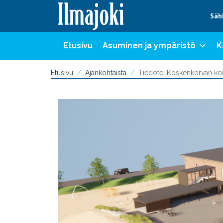
Hyppää sisältöön
Säh
Etusivu
Asuminen ja ympäristö
K
Etusivu
Ajankohtaista
Tiedote: Koskenkorvan ko