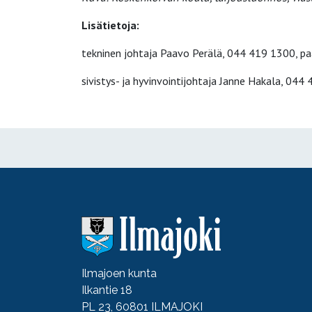
Lisätietoja:
tekninen johtaja Paavo Perälä, 044 419 1300, pa
sivistys- ja hyvinvointijohtaja Janne Hakala, 044
Ilmajoen kunta
Ilkantie 18
PL 23, 60801 ILMAJOKI