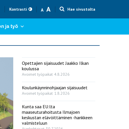
Text size smaller
Text size bigger
A
h
Kontrasti
Hae sivustolta
A
n ja työ
Opettajien sijaisuudet Jaakko Ilkan
koulussa
Avoimet työpaikat
4.8.2026
Koulunkäynninohjaajan sijaisuudet
Avoimet työpaikat
1.8.2026
Kunta saa EU:lta
maaseuturahoitusta Ilmajoen
keskustan elävöittäminen -hankkeen
valmisteluun
Ajankohtaiset
30.7.2026