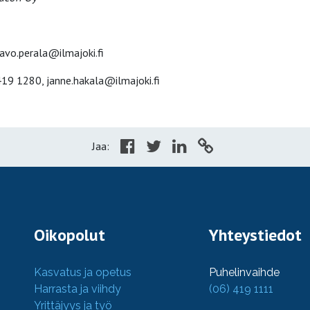
avo.perala@ilmajoki.fi
 419 1280, janne.hakala@ilmajoki.fi
Jaa:
Oikopolut
Yhteystiedot
Kasvatus ja opetus
Puhelinvaihde
Harrasta ja viihdy
(06) 419 1111
Yrittäjyys ja työ