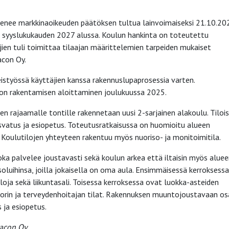
enee markkinaoikeuden päätöksen tultua lainvoimaiseksi 21.10.20
sa syyslukukauden 2027 alussa. Koulun hankinta on toteutettu
ajien tuli toimittaa tilaajan määrittelemien tarpeiden mukaiset
acon Oy.
eistyössä käyttäjien kanssa rakennuslupaprosessia varten.
on rakentamisen aloittaminen joulukuussa 2025.
en rajaamalle tontille rakennetaan uusi 2-sarjainen alakoulu. Tiloi
vatus ja esiopetus. Toteutusratkaisussa on huomioitu alueen
 Koulutilojen yhteyteen rakentuu myös nuoriso- ja monitoimitila.
oka palvelee joustavasti sekä koulun arkea että iltaisin myös alue
 soluihinsa, joilla jokaisella on oma aula. Ensimmäisessä kerroksessa
loja sekä liikuntasali. Toisessa kerroksessa ovat luokka-asteiden
ttorin ja terveydenhoitajan tilat. Rakennuksen muuntojoustavaan o
 ja esiopetus.
sacon Oy