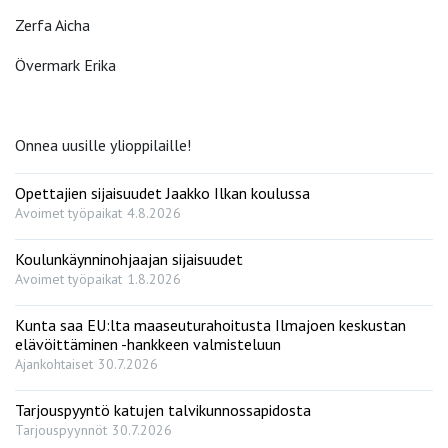
Zerfa Aicha
Övermark Erika
Onnea uusille ylioppilaille!
Opettajien sijaisuudet Jaakko Ilkan koulussa
Avoimet työpaikat
4.8.2026
Koulunkäynninohjaajan sijaisuudet
Avoimet työpaikat
1.8.2026
Kunta saa EU:lta maaseuturahoitusta Ilmajoen keskustan
elävöittäminen -hankkeen valmisteluun
Ajankohtaiset
30.7.2026
Tarjouspyyntö katujen talvikunnossapidosta
Tarjouspyynnöt
30.7.2026