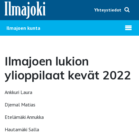
Hyppää sisältöön
Yhteystiedot
Avaa v
Ilmajoen kunta
Ilmajoen lukion
ylioppilaat kevät 2022
Ankkuri Laura
Djemal Matias
Etelämäki Annukka
Hautamäki Salla