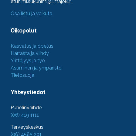
etunimi.sukunimi@ilmajoki.fi
Osallistu ja vaikuta
Oikopolut
Kasvatus ja opetus
Harrasta ja viihdy
Yrittäjyys ja työ
Asuminen ja ympäristö
Tietosuoja
Yhteystiedot
Puhelinvaihde
(06) 419 1111
Terveyskeskus
(06) 4585 201