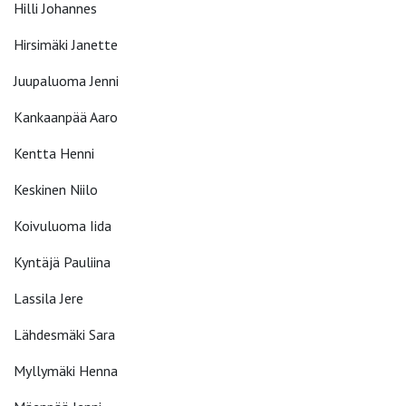
Hilli Johannes
Hirsimäki Janette
Juupaluoma Jenni
Kankaanpää Aaro
Kentta Henni
Keskinen Niilo
Koivuluoma Iida
Kyntäjä Pauliina
Lassila Jere
Lähdesmäki Sara
Myllymäki Henna