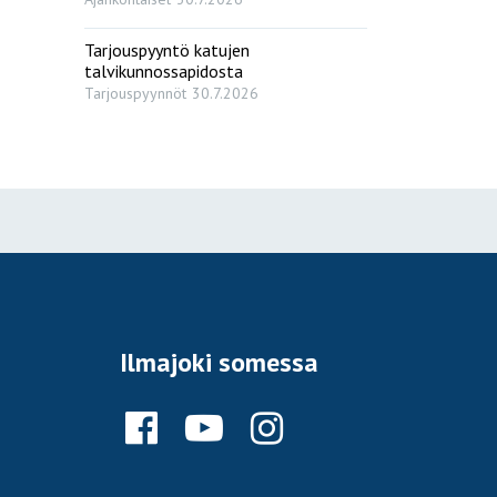
Tarjouspyyntö katujen
talvikunnossapidosta
Tarjouspyynnöt
30.7.2026
Ilmajoki somessa