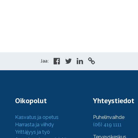
Jaa:
Oikopolut
Yhteystiedot
Kasvatus ja opetus
Puhelinvaihde
Harrasta ja viihdy
(06) 419 1111
Yrittäjyys ja työ
Terveyskeskus