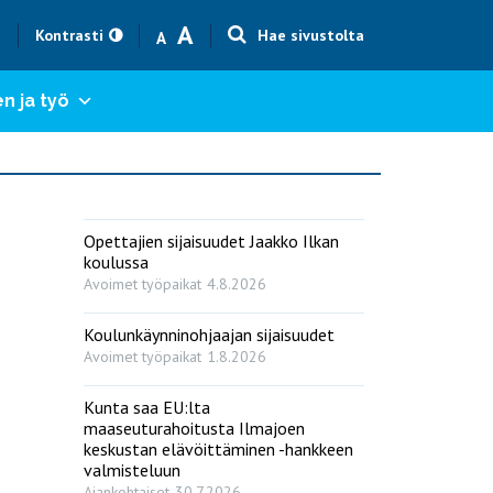
Text size smaller
Text size bigger
A
h
Kontrasti
Hae sivustolta
A
n ja työ
Opettajien sijaisuudet Jaakko Ilkan
koulussa
Avoimet työpaikat
4.8.2026
Koulunkäynninohjaajan sijaisuudet
Avoimet työpaikat
1.8.2026
Kunta saa EU:lta
maaseuturahoitusta Ilmajoen
keskustan elävöittäminen -hankkeen
valmisteluun
Ajankohtaiset
30.7.2026