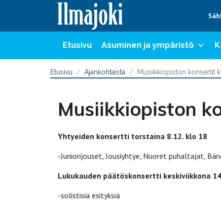
Hyppää sisältöön
Säh
Etusivu
Asuminen ja ympäristö
K
Etusivu
Ajankohtaista
Musiikkiopiston konsertit 
Musiikkiopiston ko
Yhtyeiden konsertti torstaina 8.12. klo 18
-Juniorijouset, Jousiyhtye, Nuoret puhaltajat, Bän
Lukukauden päätöskonsertti keskiviikkona 14.
-solistisia esityksiä