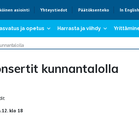
köinen asiointi
Yhteystiedot
Päätöksenteko
In Englis
asvatus ja opetus
Harrasta ja viihdy
Yrittämine
kunnantalolla
nsertit kunnantalolla
dit
12. klo 18