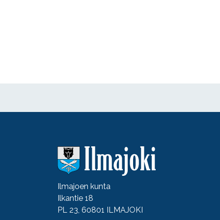
Ilmajoen kunta
Ilkantie 18
PL 23, 60801 ILMAJOKI