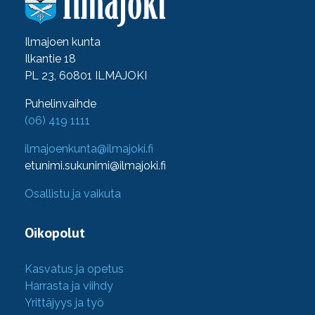
Ilmajoen kunta
Ilkantie 18
PL 23, 60801 ILMAJOKI
Puhelinvaihde
(06) 419 1111
ilmajoenkunta@ilmajoki.fi
etunimi.sukunimi@ilmajoki.fi
Osallistu ja vaikuta
Oikopolut
Kasvatus ja opetus
Harrasta ja viihdy
Yrittäjyys ja työ