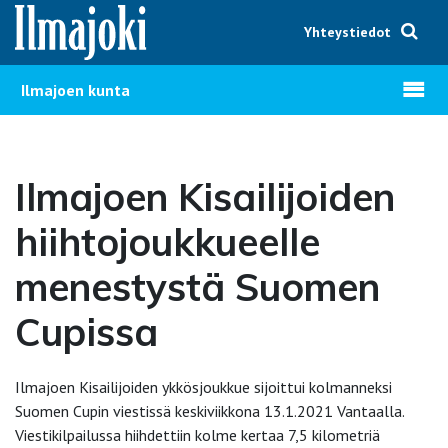
Hyppää sisältöön
Yhteystiedot
Avaa v
Ilmajoen kunta
Ilmajoen Kisailijoiden
hiihtojoukkueelle
menestystä Suomen
Cupissa
Ilmajoen Kisailijoiden ykkösjoukkue sijoittui kolmanneksi
Suomen Cupin viestissä keskiviikkona 13.1.2021 Vantaalla.
Viestikilpailussa hiihdettiin kolme kertaa 7,5 kilometriä