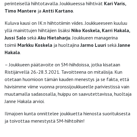
perinteisellä hiihtotavalla. Joukkueessa hiihtivät
Kari Varis,
Timo Mantere
ja
Antti Kartano
.
Kuluva kausi on IK:n hiihtotiimin viides. Joukkueeseen kuuluu
yllä mainittujen hiihtäjien lisäksi
Niko Koskela, Karri Hakala,
Jussi Salo
sekä
Aku Hietaharju
. Joukkueen managerina
toimii
Markku Koskela
ja huoltajina
Jarmo Luuri
sekä
Janne
Hakala
.
– Joukkueen päätavoite on SM-hiihdoissa, jotka kisataan
Ristijärvellä 26.-28.3.2021. Tavoitteena on mitalisija. Kun
otetaan huomioon tämän kauden menestys ja se fakta, että
hävisimme viime vuonna pronssijoukkueelle pariviestissä vain
muutamalla sadasosalla, huippu on saavutettavissa, huoltaja
Janne Hakala arvioi.
Ilmajoen kunta onnittelee joukkuetta hienosta suorituksesta
ja toivottaa menestystä SM-hiihtoihin!