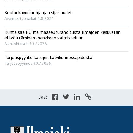
Koulunkäynninohjaajan sijaisuudet
Avoimet työpaikat
1.8.2026
Kunta saa EU:lta maaseuturahoitusta Ilmajoen keskustan
elävöittäminen -hankkeen valmisteluun
Ajankohtaiset
30.7.2026
Tarjouspyyntö katujen talvikunnossapidosta
Tarjouspyynnöt
30.7.2026
Jaa: