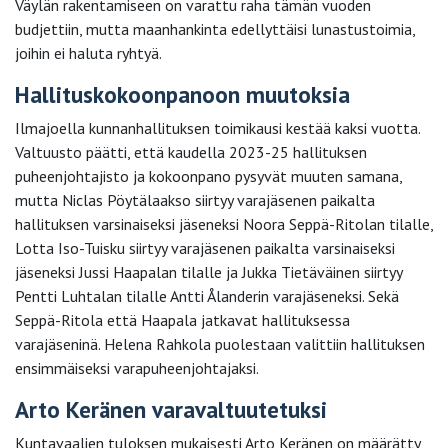
Väylän rakentamiseen on varattu raha tämän vuoden
budjettiin, mutta maanhankinta edellyttäisi lunastustoimia,
joihin ei haluta ryhtyä.
Hallituskokoonpanoon muutoksia
Ilmajoella kunnanhallituksen toimikausi kestää kaksi vuotta.
Valtuusto päätti, että kaudella 2023-25 hallituksen
puheenjohtajisto ja kokoonpano pysyvät muuten samana,
mutta Niclas Pöytälaakso siirtyy varajäsenen paikalta
hallituksen varsinaiseksi jäseneksi Noora Seppä-Ritolan tilalle,
Lotta Iso-Tuisku siirtyy varajäsenen paikalta varsinaiseksi
jäseneksi Jussi Haapalan tilalle ja Jukka Tietäväinen siirtyy
Pentti Luhtalan tilalle Antti Ålanderin varajäseneksi. Sekä
Seppä-Ritola että Haapala jatkavat hallituksessa
varajäseninä. Helena Rahkola puolestaan valittiin hallituksen
ensimmäiseksi varapuheenjohtajaksi.
Arto Keränen varavaltuutetuksi
Kuntavaalien tuloksen mukaisesti Arto Keränen on määrätty