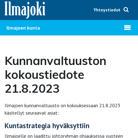
Hyppää sisältöön
Yhteystiedot
Avaa v
Ilmajoen kunta
Kunnanvaltuuston
kokoustiedote
21.8.2023
Ilmajoen kunnanvaltuusto on kokouksessaan 21.8.2023
käsitellyt seuraavat asiat:
Kuntastrategia hyväksyttiin
Ilmajoelle on laadittu johtoryhmän ohjauksessa vuoteen