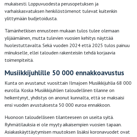
mukaisesti. Loppuvuodesta perusopetuksen ja
varhaiskasvatuksen henkilöstömenot tulevat kuitenkin
ylittymään budjetoidusta.
Tämänhetkisen ennusteen mukaan tulos tulee olemaan
ylijäämäinen, mutta tulevien vuosien kehitys näyttää
huolestuttavalta. Sekä vuoden 2024 että 2025 tulos painuu
miinukselle, ellei talouden rakenteisiin tehdä korjaavia
toimenpiteitä.
Musiikkijuhlille 50 000 ennakkoavustus
Kunta on avustanut vuosittain Ilmajoen Musiikkijuhlia 68 000
eurolla. Koska Musiikkijuhlien taloudellinen tilanne on
heikentynyt, yhdistys on anonut kunnalta, että se maksaisi
ensi vuoden avustuksesta 50 000 euroa ennakkoon.
Huonoon taloudelliseen tilanteeseen on useita syitä.
Ryhmätilauksia ei ole myyty aikaisempien vuosien tapaan.
Asiakaskäyttäytymisen muutoksen lisäksi koronavuodet ovat