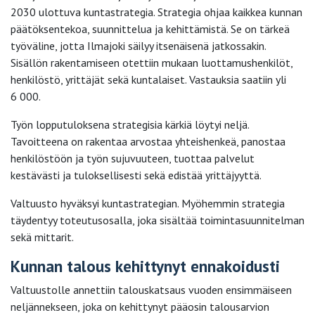
2030 ulottuva kuntastrategia. Strategia ohjaa kaikkea kunnan
päätöksentekoa, suunnittelua ja kehittämistä. Se on tärkeä
työväline, jotta Ilmajoki säilyy itsenäisenä jatkossakin.
Sisällön rakentamiseen otettiin mukaan luottamushenkilöt,
henkilöstö, yrittäjät sekä kuntalaiset. Vastauksia saatiin yli
6 000.
Työn lopputuloksena strategisia kärkiä löytyi neljä.
Tavoitteena on rakentaa arvostaa yhteishenkeä, panostaa
henkilöstöön ja työn sujuvuuteen, tuottaa palvelut
kestävästi ja tuloksellisesti sekä edistää yrittäjyyttä.
Valtuusto hyväksyi kuntastrategian. Myöhemmin strategia
täydentyy toteutusosalla, joka sisältää toimintasuunnitelman
sekä mittarit.
Kunnan talous kehittynyt ennakoidusti
Valtuustolle annettiin talouskatsaus vuoden ensimmäiseen
neljännekseen, joka on kehittynyt pääosin talousarvion