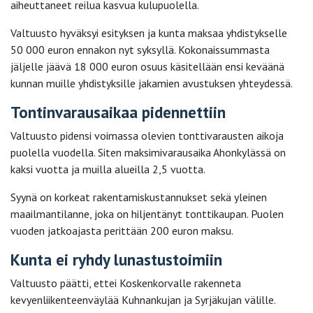
aiheuttaneet reilua kasvua kulupuolella.
Valtuusto hyväksyi esityksen ja kunta maksaa yhdistykselle
50 000 euron ennakon nyt syksyllä. Kokonaissummasta
jäljelle jäävä 18 000 euron osuus käsitellään ensi keväänä
kunnan muille yhdistyksille jakamien avustuksen yhteydessä.
Tontinvarausaikaa pidennettiin
Valtuusto pidensi voimassa olevien tonttivarausten aikoja
puolella vuodella. Siten maksimivarausaika Ahonkylässä on
kaksi vuotta ja muilla alueilla 2,5 vuotta.
Syynä on korkeat rakentamiskustannukset sekä yleinen
maailmantilanne, joka on hiljentänyt tonttikaupan. Puolen
vuoden jatkoajasta perittään 200 euron maksu.
Kunta ei ryhdy lunastustoimiin
Valtuusto päätti, ettei Koskenkorvalle rakenneta
kevyenliikenteenväylää Kuhnankujan ja Syrjäkujan välille.