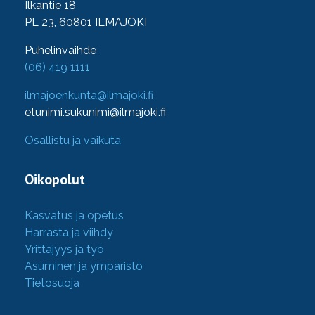
Ilkantie 18
PL 23, 60801 ILMAJOKI
Puhelinvaihde
(06) 419 1111
ilmajoenkunta@ilmajoki.fi
etunimi.sukunimi@ilmajoki.fi
Osallistu ja vaikuta
Oikopolut
Kasvatus ja opetus
Harrasta ja viihdy
Yrittäjyys ja työ
Asuminen ja ympäristö
Tietosuoja