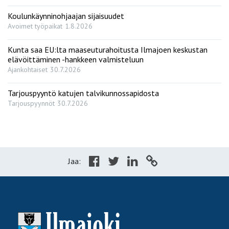
Koulunkäynninohjaajan sijaisuudet
Avoimet työpaikat
1.8.2026
Kunta saa EU:lta maaseuturahoitusta Ilmajoen keskustan
elävöittäminen -hankkeen valmisteluun
Ajankohtaiset
30.7.2026
Tarjouspyyntö katujen talvikunnossapidosta
Tarjouspyynnöt
30.7.2026
Jaa: