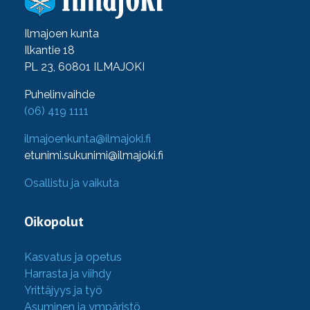
Ilmajoen kunta
Ilkantie 18
PL 23, 60801 ILMAJOKI
Puhelinvaihde
(06) 419 1111
ilmajoenkunta@ilmajoki.fi
etunimi.sukunimi@ilmajoki.fi
Osallistu ja vaikuta
Oikopolut
Kasvatus ja opetus
Harrasta ja viihdy
Yrittäjyys ja työ
Asuminen ja ympäristö