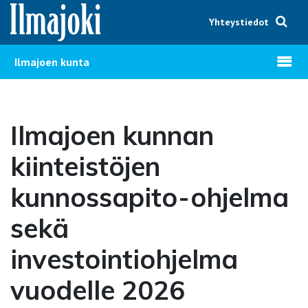
Hyppää sisältöön
Yhteystiedot
Avaa v
Ilmajoen kunta
Ilmajoen kunnan
kiinteistöjen
kunnossapito-ohjelma
sekä
investointiohjelma
vuodelle 2026