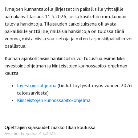
Ilmajoen kunnantalolla järjestettiin paikallisille yrittäjille
aamukahvitilaisuus 11.3.2026, jossa käsiteltiin mm. kunnan
tulevia hankintoja. Tilaisuuden tarkoituksena oli avata
paikallisille yrittäjille, millaisia hankintoja on tulossa tänä
vuonna, mistä niistä saa tietoja ja miten tarjouskilpailuihin voi
osallistua.
Kunnan ajankohtaisiin hankintoihin voi tutustua esimerkiksi
investointiohjelman ja kiinteistöjen kunnossapito-ohjelman
kautta
Investointiohjelma
(tiedot löytyvät myös vuoden 2026
talousarviosta)
Kiinteistöjen kunnossapito-ohjelma
Opettajien sijaisuudet Jaakko Ilkan koulussa
Avoimet työpaikat
4.8.2026