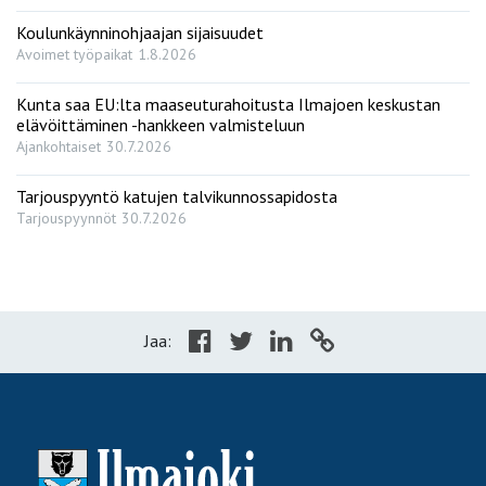
Koulunkäynninohjaajan sijaisuudet
Avoimet työpaikat
1.8.2026
Kunta saa EU:lta maaseuturahoitusta Ilmajoen keskustan
elävöittäminen -hankkeen valmisteluun
Ajankohtaiset
30.7.2026
Tarjouspyyntö katujen talvikunnossapidosta
Tarjouspyynnöt
30.7.2026
Jaa: