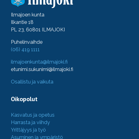
Ilmajoen kunta
Ilkantie 18
PL 23, 60801 ILMAJOKI
Puhelinvaihde
(06) 419 1111
ilmajoenkunta@ilmajoki.fi
etunimi.sukunimi@ilmajoki.fi
Osallistu ja vaikuta
Oikopolut
Kasvatus ja opetus
Harrasta ja viihdy
Yrittäjyys ja työ
Asuminen ja ympäristö