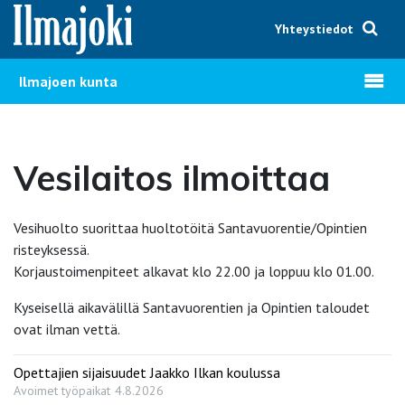
Hyppää sisältöön
Yhteystiedot
Avaa v
Ilmajoen kunta
Vesilaitos ilmoittaa
Vesihuolto suorittaa huoltotöitä Santavuorentie/Opintien
risteyksessä.
Korjaustoimenpiteet alkavat klo 22.00 ja loppuu klo 01.00.
Kyseisellä aikavälillä Santavuorentien ja Opintien taloudet
ovat ilman vettä.
Opettajien sijaisuudet Jaakko Ilkan koulussa
Avoimet työpaikat
4.8.2026