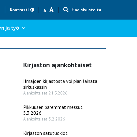
Text size smaller
Text size bigger
A
h
Kontrasti
Hae sivustolta
A
n ja työ
Kirjaston ajankohtaiset
Ilmajoen kirjastosta voi pian lainata
sirkuskassin
Ajankohtaiset
21.5.2026
Pikkuusen paremmat messut
5.3.2026
Ajankohtaiset
3.2.2026
Kirjaston satutuokiot