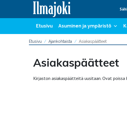
Hyppää sisältöön
Säh
Etusivu
Asuminen ja ympäristö
K
Etusivu
Ajankohtaista
Asiakaspäätteet
Asiakaspäätteet
Kirjaston asiakaspäätteitä uusitaan. Ovat poissa 