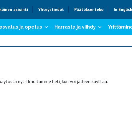
köinen asiointi
Yhteystiedot
Päätöksenteko
In Englis
asvatus ja opetus
Harrasta ja viihdy
Yrittämine
käytöstä nyt. Ilmoitamme heti, kun voi jälleen käyttää.