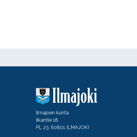
Ilmajoen kunta
Ilkantie 18
PL 23, 60801 ILMAJOKI