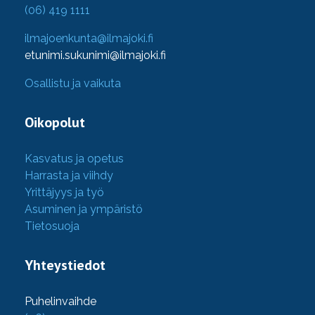
(06) 419 1111
ilmajoenkunta@ilmajoki.fi
etunimi.sukunimi@ilmajoki.fi
Osallistu ja vaikuta
Oikopolut
Kasvatus ja opetus
Harrasta ja viihdy
Yrittäjyys ja työ
Asuminen ja ympäristö
Tietosuoja
Yhteystiedot
Puhelinvaihde