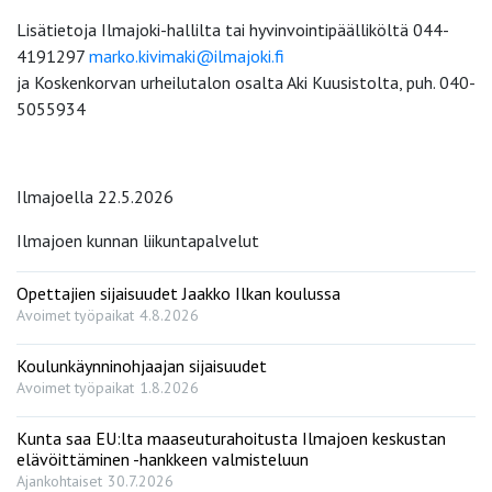
Lisätietoja Ilmajoki-hallilta tai hyvinvointipäälliköltä 044-
4191297
marko.kivimaki@ilmajoki.fi
ja Koskenkorvan urheilutalon osalta Aki Kuusistolta, puh. 040-
5055934
Ilmajoella 22.5.2026
Ilmajoen kunnan liikuntapalvelut
Opettajien sijaisuudet Jaakko Ilkan koulussa
Avoimet työpaikat
4.8.2026
Koulunkäynninohjaajan sijaisuudet
Avoimet työpaikat
1.8.2026
Kunta saa EU:lta maaseuturahoitusta Ilmajoen keskustan
elävöittäminen -hankkeen valmisteluun
Ajankohtaiset
30.7.2026