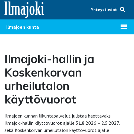
Hyppää sisältöön
Yhteystiedot
Avaa v
Ilmajoen kunta
Ilmajoki-hallin ja
Koskenkorvan
urheilutalon
käyttövuorot
Ilmajoen kunnan liikuntapalvelut julistaa haettavaksi
Ilmajoki-hallin käyttövuorot ajalle 31.8.2026 – 2.5.2027,
sekä Koskenkorvan urheilutalon käyttövuorot ajalle