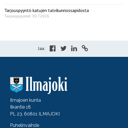
Tarjouspyyntö katujen talvikunnossapidosta
Tarjouspyynnöt
30.7.2026
Jaa:
Ilmajoen kunta
Ilkantie 18
PL 23, 60801 ILMAJOKI
Puhelinvaihde