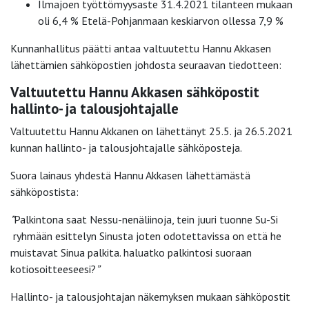
Ilmajoen työttömyysaste 31.4.2021 tilanteen mukaan
oli 6,4 % Etelä-Pohjanmaan keskiarvon ollessa 7,9 %
Kunnanhallitus päätti antaa valtuutettu Hannu Akkasen
lähettämien sähköpostien johdosta seuraavan tiedotteen:
Valtuutettu Hannu Akkasen sähköpostit
hallinto- ja talousjohtajalle
Valtuutettu Hannu Akkanen on lähettänyt 25.5. ja 26.5.2021
kunnan hallinto- ja talousjohtajalle sähköposteja.
Suora lainaus yhdestä Hannu Akkasen lähettämästä
sähköpostista:
”
Palkintona saat Nessu-nenäliinoja, tein juuri tuonne Su-Si
ryhmään esittelyn Sinusta joten odotettavissa on että he
muistavat Sinua palkita. haluatko palkintosi suoraan
kotiosoitteeseesi?
”
Hallinto- ja talousjohtajan näkemyksen mukaan sähköpostit