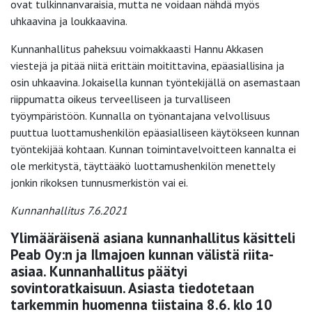
ovat tulkinnanvaraisia, mutta ne voidaan nähdä myös
uhkaavina ja loukkaavina.
Kunnanhallitus paheksuu voimakkaasti Hannu Akkasen
viestejä ja pitää niitä erittäin moitittavina, epäasiallisina ja
osin uhkaavina. Jokaisella kunnan työntekijällä on asemastaan
riippumatta oikeus terveelliseen ja turvalliseen
työympäristöön. Kunnalla on työnantajana velvollisuus
puuttua luottamushenkilön epäasialliseen käytökseen kunnan
työntekijää kohtaan. Kunnan toimintavelvoitteen kannalta ei
ole merkitystä, täyttääkö luottamushenkilön menettely
jonkin rikoksen tunnusmerkistön vai ei.
Kunnanhallitus 7.6.2021
Ylimääräisenä asiana kunnanhallitus käsitteli
Peab Oy:n ja Ilmajoen kunnan välistä riita-
asiaa. Kunnanhallitus päätyi
sovintoratkaisuun. Asiasta tiedotetaan
tarkemmin huomenna tiistaina 8.6. klo 10