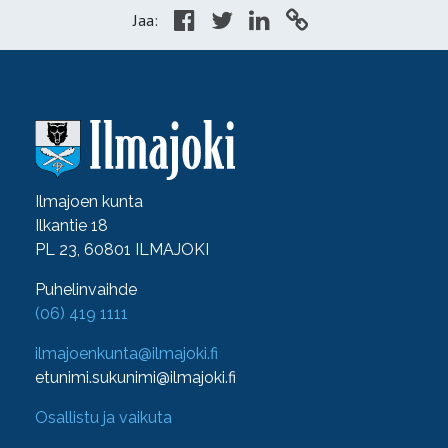
Jaa:
Ilmajoen kunta
Ilkantie 18
PL 23, 60801 ILMAJOKI
Puhelinvaihde
(06) 419 1111
ilmajoenkunta@ilmajoki.fi
etunimi.sukunimi@ilmajoki.fi
Osallistu ja vaikuta