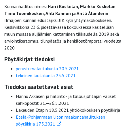
Kunnanhallitus nimesi
Harri Koskelan, Markku Koskelan,
Timo Tuomikosken, Ahti Rannon ja Antti Ålanderin
Ilmajoen kunnan edustajiksi JIK ky:n yhtymäkokoukseen.
Keskiviikkona 23.6. pidettävässä kokouksessa käsitellään
muun muassa alijäämien kattaminen tilikaudella 2019 sekä
arviointikertomus, tilinpäätös ja henkilöstöraportti vuodelta
2020.
Pöytäkirjat tiedoksi
perusturvalautakunta 20.5.2021
tekninen lautakunta 25.5.2021
Tiedoksi saatettavat asiat
Hannu Akkasen ja hallinto- ja talousjohtajan väliset
sähköpostit 21.─26.5.2021
Lakeuden Etapin 18.5.2021 yhtiökokouksen pöytäkirja
Etelä-Pohjanmaan liiton maakuntahallituksen
pöytäkirja 17.5.2021