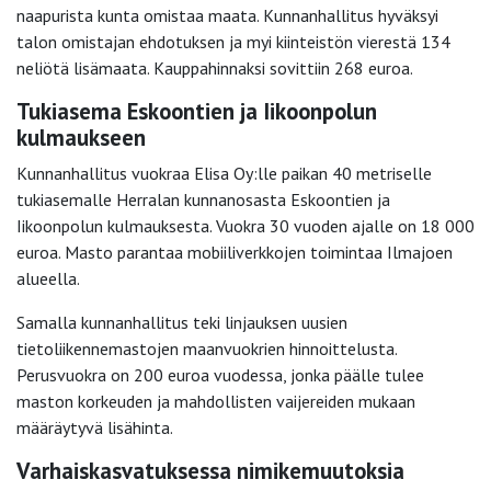
naapurista kunta omistaa maata. Kunnanhallitus hyväksyi
talon omistajan ehdotuksen ja myi kiinteistön vierestä 134
neliötä lisämaata. Kauppahinnaksi sovittiin 268 euroa.
Tukiasema Eskoontien ja Iikoonpolun
kulmaukseen
Kunnanhallitus vuokraa Elisa Oy:lle paikan 40 metriselle
tukiasemalle Herralan kunnanosasta Eskoontien ja
Iikoonpolun kulmauksesta. Vuokra 30 vuoden ajalle on 18 000
euroa. Masto parantaa mobiiliverkkojen toimintaa Ilmajoen
alueella.
Samalla kunnanhallitus teki linjauksen uusien
tietoliikennemastojen maanvuokrien hinnoittelusta.
Perusvuokra on 200 euroa vuodessa, jonka päälle tulee
maston korkeuden ja mahdollisten vaijereiden mukaan
määräytyvä lisähinta.
Varhaiskasvatuksessa nimikemuutoksia