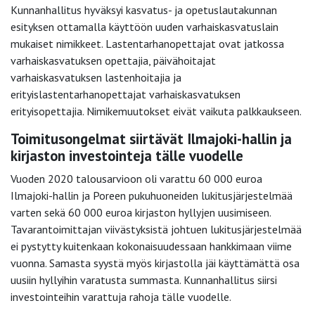
Kunnanhallitus hyväksyi kasvatus- ja opetuslautakunnan
esityksen ottamalla käyttöön uuden varhaiskasvatuslain
mukaiset nimikkeet. Lastentarhanopettajat ovat jatkossa
varhaiskasvatuksen opettajia, päivähoitajat
varhaiskasvatuksen lastenhoitajia ja
erityislastentarhanopettajat varhaiskasvatuksen
erityisopettajia. Nimikemuutokset eivät vaikuta palkkaukseen.
Toimitusongelmat siirtävät Ilmajoki-hallin ja
kirjaston investointeja tälle vuodelle
Vuoden 2020 talousarvioon oli varattu 60 000 euroa
Ilmajoki-hallin ja Poreen pukuhuoneiden lukitusjärjestelmää
varten sekä 60 000 euroa kirjaston hyllyjen uusimiseen.
Tavarantoimittajan viivästyksistä johtuen lukitusjärjestelmää
ei pystytty kuitenkaan kokonaisuudessaan hankkimaan viime
vuonna. Samasta syystä myös kirjastolla jäi käyttämättä osa
uusiin hyllyihin varatusta summasta. Kunnanhallitus siirsi
investointeihin varattuja rahoja tälle vuodelle.