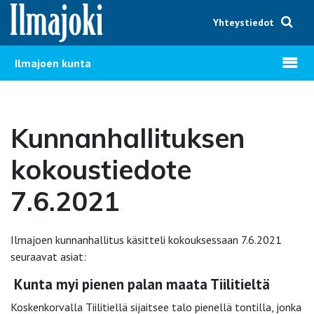
Hyppää sisältöön
Yhteystiedot
Avaa v
Ilmajoen kunta
Kunnanhallituksen
kokoustiedote
7.6.2021
Ilmajoen kunnanhallitus käsitteli kokouksessaan 7.6.2021
seuraavat asiat:
Kunta myi pienen palan maata Tiilitieltä
Koskenkorvalla Tiilitiellä sijaitsee talo pienellä tontilla, jonka