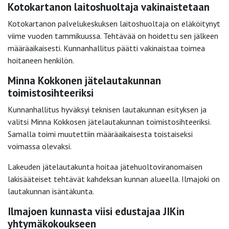
Kotokartanon laitoshuoltaja vakinaistetaan
Kotokartanon palvelukeskuksen laitoshuoltaja on eläköitynyt
viime vuoden tammikuussa. Tehtävää on hoidettu sen jälkeen
määräaikaisesti. Kunnanhallitus päätti vakinaistaa toimea
hoitaneen henkilön.
Minna Kokkonen jätelautakunnan
toimistosihteeriksi
Kunnanhallitus hyväksyi teknisen lautakunnan esityksen ja
valitsi Minna Kokkosen jätelautakunnan toimistosihteeriksi.
Samalla toimi muutettiin määräaikaisesta toistaiseksi
voimassa olevaksi.
Lakeuden jätelautakunta hoitaa jätehuoltoviranomaisen
lakisääteiset tehtävät kahdeksan kunnan alueella. Ilmajoki on
lautakunnan isäntäkunta.
Ilmajoen kunnasta viisi edustajaa JIKin
yhtymäkokoukseen