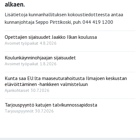
alkaen.
Lisätietoja kunnanhallituksen kokoustiedotteesta antaa
kunnanjohtaja Seppo Pirttikoski, puh. 044 419 1200
Opettajien sijaisuudet Jaakko Ilkan koulussa
Avoimet työpaikat
4.8.2026
Koulunkäynninohjaajan sijaisuudet
Avoimet työpaikat
1.8.2026
Kunta saa EU:lta maaseuturahoitusta Ilmajoen keskustan
elävöittäminen -hankkeen valmisteluun
Ajankohtaiset
30.7.2026
Tarjouspyyntö katujen talvikunnossapidosta
Tarjouspyynnöt
30.7.2026