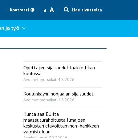
Text size smaller
Text size bigger
A
h
Kontrasti
Hae sivustolta
A
n ja työ
Opettajien sijaisuudet Jaakko Ilkan
koulussa
Avoimet työpaikat
4.8.2026
Koulunkäynninohjaajan sijaisuudet
Avoimet työpaikat
1.8.2026
Kunta saa EU:lta
maaseuturahoitusta Ilmajoen
keskustan elävöittäminen -hankkeen
valmisteluun
Ajankohtaiset
30.7.2026