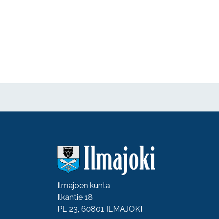
Ilmajoen kunta
Ilkantie 18
PL 23, 60801 ILMAJOKI