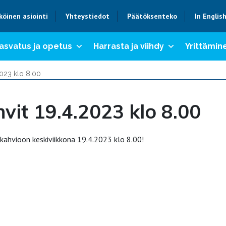
köinen asiointi
Yhteystiedot
Päätöksenteko
In Englis
asvatus ja opetus
Harrasta ja viihdy
Yrittämine
2023 klo 8.00
vit 19.4.2023 klo 8.00
kahvioon keskiviikkona 19.4.2023 klo 8.00!