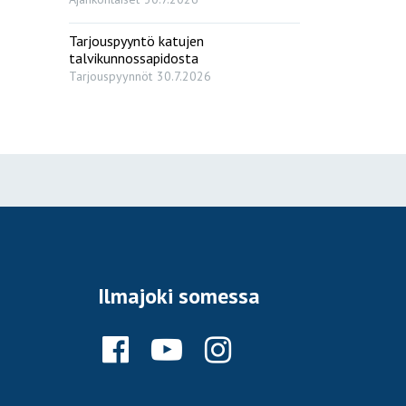
Tarjouspyyntö katujen
talvikunnossapidosta
Tarjouspyynnöt
30.7.2026
Ilmajoki somessa