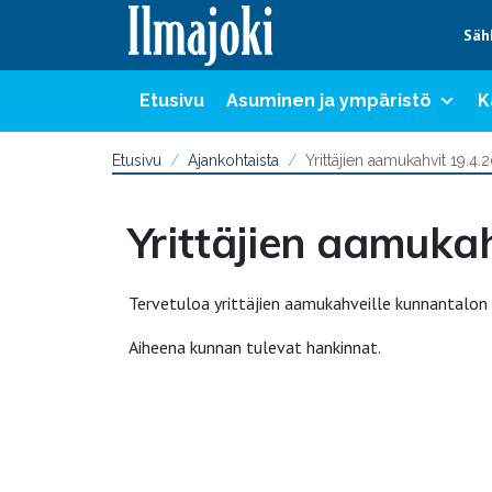
Hyppää sisältöön
Säh
Etusivu
Asuminen ja ympäristö
K
Etusivu
Ajankohtaista
Yrittäjien aamukahvit 19.4.
Yrittäjien aamukah
Tervetuloa yrittäjien aamukahveille kunnantalon 
Aiheena kunnan tulevat hankinnat.