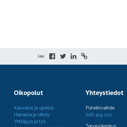
Jaa:
Oikopolut
Yhteystiedot
Kasvatus ja opetus
Puhelinvaihde
Harrasta ja viihdy
(06) 419 1111
Yrittäjyys ja työ
Terveyskeskus