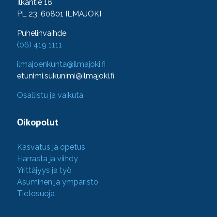
Ilkantie 18
PL 23, 60801 ILMAJOKI
Puhelinvaihde
(06) 419 1111
ilmajoenkunta@ilmajoki.fi
etunimi.sukunimi@ilmajoki.fi
Osallistu ja vaikuta
Oikopolut
Kasvatus ja opetus
Harrasta ja viihdy
Yrittäjyys ja työ
Asuminen ja ympäristö
Tietosuoja