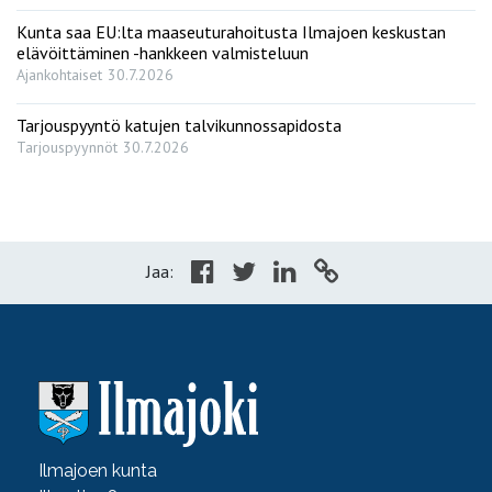
Kunta saa EU:lta maaseuturahoitusta Ilmajoen keskustan
elävöittäminen -hankkeen valmisteluun
Ajankohtaiset
30.7.2026
Tarjouspyyntö katujen talvikunnossapidosta
Tarjouspyynnöt
30.7.2026
Jaa:
Ilmajoen kunta