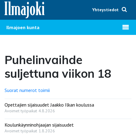
Hyppää sisältöön
Yhteystiedot
Avaa v
Ilmajoen kunta
Puhelinvaihde
suljettuna viikon 18
Suorat numerot toimii
Opettajien sijaisuudet Jaakko Ilkan koulussa
Avoimet työpaikat
4.8.2026
Koulunkäynninohjaajan sijaisuudet
Avoimet työpaikat
1.8.2026