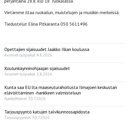
perjantaina 28.8. klo 18 ruokalassa.
Vietämme iltaa ruokailun, muistelujen ja musiikin merkeissä.
Tiedustelut Elina Pitkäranta 050 5611496
Opettajien sijaisuudet Jaakko Ilkan koulussa
Avoimet työpaikat
4.8.2026
Koulunkäynninohjaajan sijaisuudet
Avoimet työpaikat
1.8.2026
Kunta saa EU:lta maaseuturahoitusta Ilmajoen keskustan
elävöittäminen -hankkeen valmisteluun
Ajankohtaiset
30.7.2026
Tarjouspyyntö katujen talvikunnossapidosta
Tarjouspyynnöt
30.7.2026