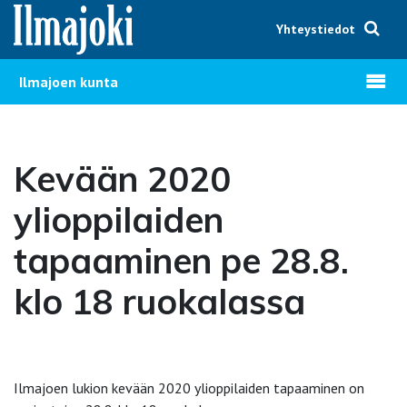
Hyppää sisältöön
Yhteystiedot
Avaa v
Ilmajoen kunta
Kevään 2020
ylioppilaiden
tapaaminen pe 28.8.
klo 18 ruokalassa
Ilmajoen lukion kevään 2020 ylioppilaiden tapaaminen on