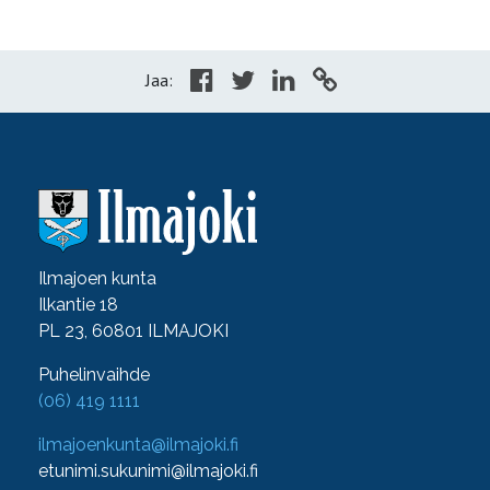
Jaa:
Ilmajoen kunta
Ilkantie 18
PL 23, 60801 ILMAJOKI
Puhelinvaihde
(06) 419 1111
ilmajoenkunta@ilmajoki.fi
etunimi.sukunimi@ilmajoki.fi