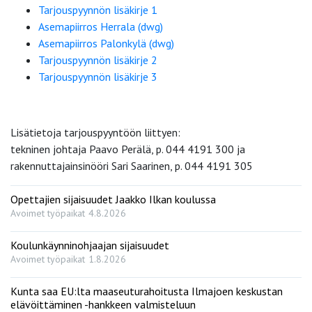
Tarjouspyynnön lisäkirje 1
Asemapiirros Herrala (dwg)
Asemapiirros Palonkylä (dwg)
Tarjouspyynnön lisäkirje 2
Tarjouspyynnön lisäkirje 3
Lisätietoja tarjouspyyntöön liittyen:
tekninen johtaja Paavo Perälä, p. 044 4191 300 ja
rakennuttajainsinööri Sari Saarinen, p. 044 4191 305
Opettajien sijaisuudet Jaakko Ilkan koulussa
Avoimet työpaikat
4.8.2026
Koulunkäynninohjaajan sijaisuudet
Avoimet työpaikat
1.8.2026
Kunta saa EU:lta maaseuturahoitusta Ilmajoen keskustan
elävöittäminen -hankkeen valmisteluun