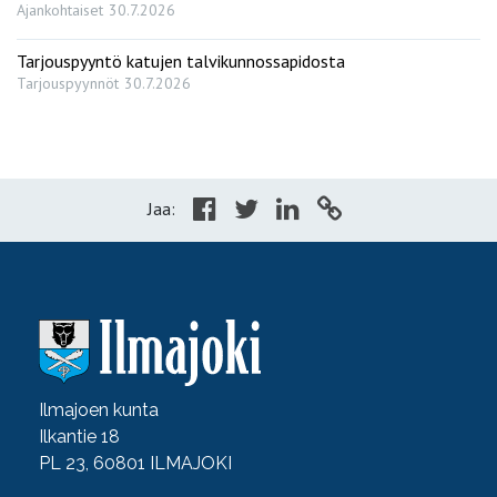
Ajankohtaiset
30.7.2026
Tarjouspyyntö katujen talvikunnossapidosta
Tarjouspyynnöt
30.7.2026
Jaa:
Ilmajoen kunta
Ilkantie 18
PL 23, 60801 ILMAJOKI