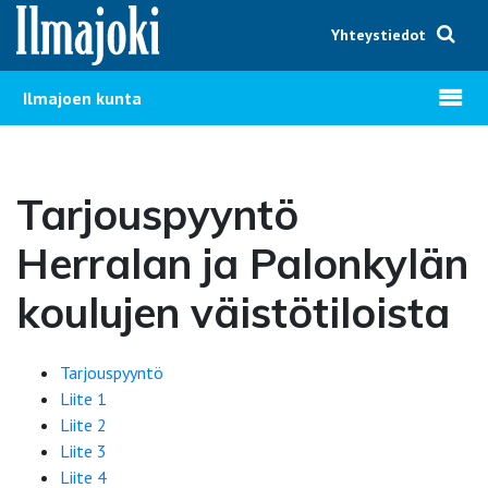
Hyppää sisältöön
Yhteystiedot
Avaa v
Ilmajoen kunta
Tarjouspyyntö
Herralan ja Palonkylän
koulujen väistötiloista
Tarjouspyyntö
Liite 1
Liite 2
Liite 3
Liite 4