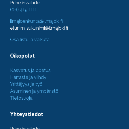
Puhelinvaihde
(06) 419 1111
ilmajoenkunta@ilmajoki.fi
etunimi.sukunimi@ilmajoki.fi
Osallistu ja vaikuta
Oikopolut
Kasvatus ja opetus
Harrasta ja viihdy
Yrittäjyys ja työ
Asuminen ja ympäristö
Tietosuoja
Yhteystiedot
Puhelinvaihde