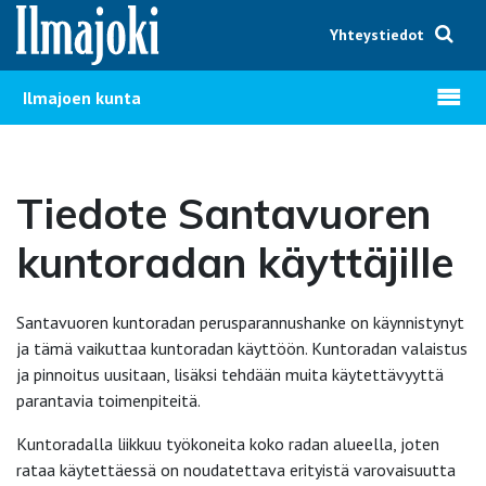
Hyppää sisältöön
Yhteystiedot
Avaa v
Ilmajoen kunta
Tiedote Santavuoren
kuntoradan käyttäjille
Santavuoren kuntoradan perusparannushanke on käynnistynyt
ja tämä vaikuttaa kuntoradan käyttöön. Kuntoradan valaistus
ja pinnoitus uusitaan, lisäksi tehdään muita käytettävyyttä
parantavia toimenpiteitä.
Kuntoradalla liikkuu työkoneita koko radan alueella, joten
rataa käytettäessä on noudatettava erityistä varovaisuutta