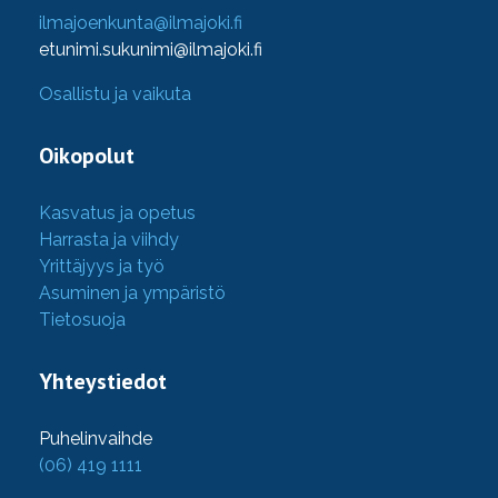
ilmajoenkunta@ilmajoki.fi
etunimi.sukunimi@ilmajoki.fi
Osallistu ja vaikuta
Oikopolut
Kasvatus ja opetus
Harrasta ja viihdy
Yrittäjyys ja työ
Asuminen ja ympäristö
Tietosuoja
Yhteystiedot
Puhelinvaihde
(06) 419 1111