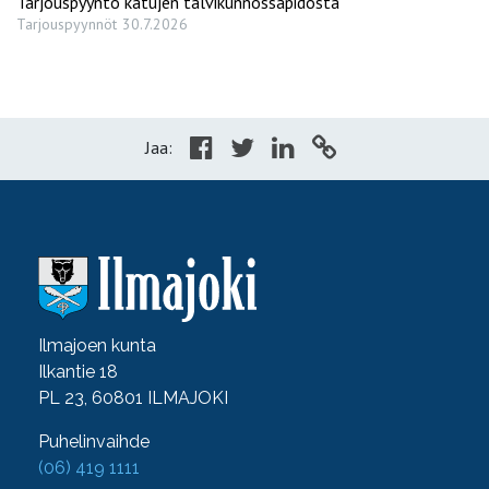
Tarjouspyyntö katujen talvikunnossapidosta
Tarjouspyynnöt
30.7.2026
Jaa:
Ilmajoen kunta
Ilkantie 18
PL 23, 60801 ILMAJOKI
Puhelinvaihde
(06) 419 1111