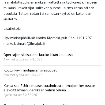
ja mahdollisuuksien mukaan välteltävä työkoneita. Tarpeen
mukaan urakoitsijat sulkevat puomeilla tms. rataa tai sen
osuuksia. Tällöin radan tai sen osan käyttö on kokonaan
kielletty.
Lisätietoja
Hyvinvointipäällikkö Marko Kivimäki, puh. 044-4191 297,
marko.kivimaki@ilmajoki.fi
Opettajien sijaisuudet Jaakko Ilkan koulussa
Avoimet työpaikat
4.8.2026
Koulunkäynninohjaajan sijaisuudet
Avoimet työpaikat
1.8.2026
Kunta saa EU:lta maaseuturahoitusta Ilmajoen keskustan
elävöittäminen -hankkeen valmisteluun
Ajankohtaiset
30.7.2026