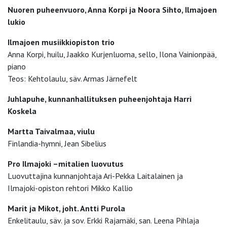
Nuoren puheenvuoro, Anna Korpi ja Noora Sihto, Ilmajoen
lukio
Ilmajoen musiikkiopiston trio
Anna Korpi, huilu, Jaakko Kurjenluoma, sello, Ilona Vainionpää,
piano
Teos: Kehtolaulu, säv. Armas Järnefelt
Juhlapuhe, kunnanhallituksen puheenjohtaja Harri
Koskela
Martta Taivalmaa, viulu
Finlandia-hymni, Jean Sibelius
Pro Ilmajoki –mitalien luovutus
Luovuttajina kunnanjohtaja Ari-Pekka Laitalainen ja
Ilmajoki-opiston rehtori Mikko Kallio
Marit ja Mikot, joht. Antti Purola
Enkelitaulu, säv. ja sov. Erkki Rajamäki, san. Leena Pihlaja