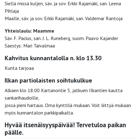
Siellä missä kuljen, säv. ja sov. Erkki Rajamäki, san. Leena
Pihlaja
Maalle, säv. ja sov. Erkki Rajamäki, san. Valdemar Rantoja
Yhteislaulu: Maamme
Säv. F. Pacius, san. J. L. Runeberg, suom. Paavo Kajander
Säestys: Mari Taivalmaa
Kahvitus kunnantalolla n. klo 13.30
Kunta tarjoaa
Ilkan partiolaisten soihtukulkue
Alkaen klo 18.00 Kartanontie 5, jatkuen Ilkantien kautta
sankarihaudoille,
jossa pieni hartaus. Oma kynttilä mukaan. Voit liittyä mukaan
myös kunnantalon parkkipaikalta.
Hyvää itsenäisyyspäivää! Tervetuloa paikan
päälle.