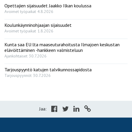
Opettajien sijaisuudet Jaakko Ilkan koulussa
Avoimet työpaikat
4.8.2026
Koulunkäynninohjaajan sijaisuudet
Avoimet työpaikat
1.8.2026
Kunta saa EU:lta maaseuturahoitusta Ilmajoen keskustan
elävöittäminen -hankkeen valmisteluun
Ajankohtaiset
30.7.2026
Tarjouspyyntö katujen talvikunnossapidosta
Tarjouspyynnöt
30.7.2026
Jaa: