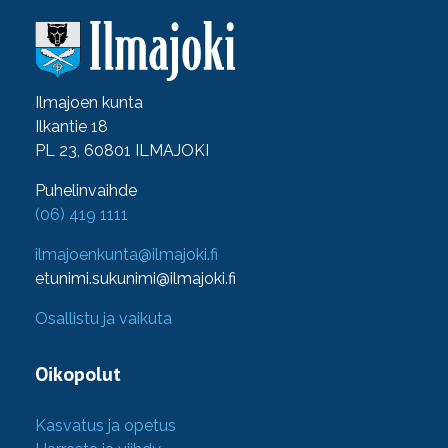
Ilmajoen kunta
Ilkantie 18
PL 23, 60801 ILMAJOKI
Puhelinvaihde
(06) 419 1111
ilmajoenkunta@ilmajoki.fi
etunimi.sukunimi@ilmajoki.fi
Osallistu ja vaikuta
Oikopolut
Kasvatus ja opetus