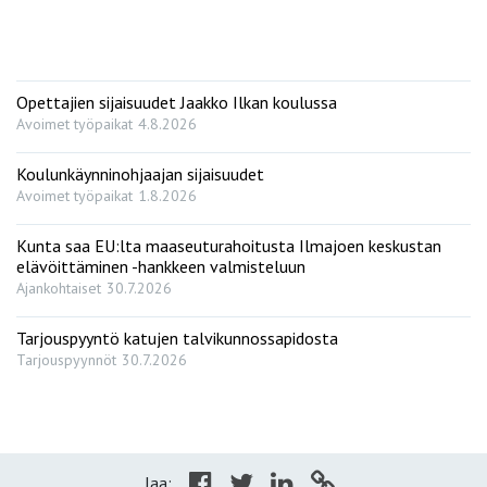
Opettajien sijaisuudet Jaakko Ilkan koulussa
Avoimet työpaikat
4.8.2026
Koulunkäynninohjaajan sijaisuudet
Avoimet työpaikat
1.8.2026
Kunta saa EU:lta maaseuturahoitusta Ilmajoen keskustan
elävöittäminen -hankkeen valmisteluun
Ajankohtaiset
30.7.2026
Tarjouspyyntö katujen talvikunnossapidosta
Tarjouspyynnöt
30.7.2026
Jaa: