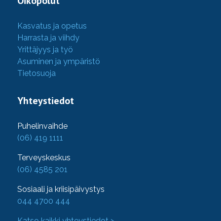
Oikopolut
Kasvatus ja opetus
Harrasta ja viihdy
Yrittäjyys ja työ
Asuminen ja ympäristö
Tietosuoja
Yhteystiedot
Puhelinvaihde
(06) 419 1111
Terveyskeskus
(06) 4585 201
Sosiaali ja kriisipäivystys
044 4700 444
Katso kaikki yhteystiedot >