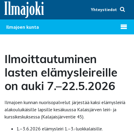
Hyppää sisältöön
Yhteystiedot
Avaa v
Ilmajoen kunta
Ilmoittautuminen
lasten elämysleireille
on auki 7.–22.5.2026
Ilmajoen kunnan nuorisopalvelut järjestää kaksi elämysleiriä
alakouluikäisille lapsille kesäkuussa Kalaisjärven leiri- ja
kurssikeskuksessa (Kalajaisjärventie 45).
1.–3.6.2026 elämysleiri 1.–3.-luokkalaisille.