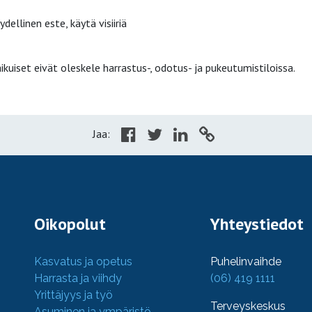
ellinen este, käytä visiiriä
uiset eivät oleskele harrastus-, odotus- ja pukeutumistiloissa.
Jaa:
Oikopolut
Yhteystiedot
Kasvatus ja opetus
Puhelinvaihde
Harrasta ja viihdy
(06) 419 1111
Yrittäjyys ja työ
Terveyskeskus
Asuminen ja ympäristö