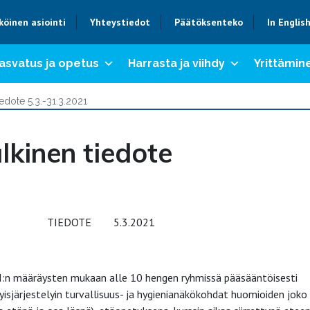
köinen asiointi
Yhteystiedot
Päätöksenteko
In Englis
asvatus ja opetus
Harrasta ja viihdy
Yrittämine
iedote 5.3.-31.3.2021
ulkinen tiedote
DOTE 5.3.2021
VI:n määräysten mukaan alle 10 hengen ryhmissä pääsääntöisesti
sjärjestelyin turvallisuus- ja hygienianäkökohdat huomioiden joko