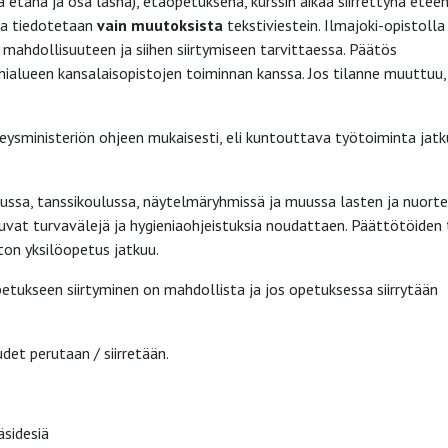
etänä ja osa läsnä), etäopetuksena, kurssin aikaa siirrettynä etee
sia tiedotetaan
vain muutoksista
tekstiviestein. Ilmajoki-opistolla
hdollisuuteen ja siihen siirtymiseen tarvittaessa. Päätös
ialueen kansalaisopistojen toiminnan kanssa. Jos tilanne muuttuu, 
veysministeriön ohjeen mukaisesti, eli kuntouttava työtoiminta jat
lussa, tanssikoulussa, näytelmäryhmissä ja muussa lasten ja nuort
kuvat turvavälejä ja hygieniaohjeistuksia noudattaen. Päättötöiden
ton yksilöopetus jatkuu.
petukseen siirtyminen on mahdollista ja jos opetuksessa siirrytään
uudet perutaan / siirretään.
äsidesiä