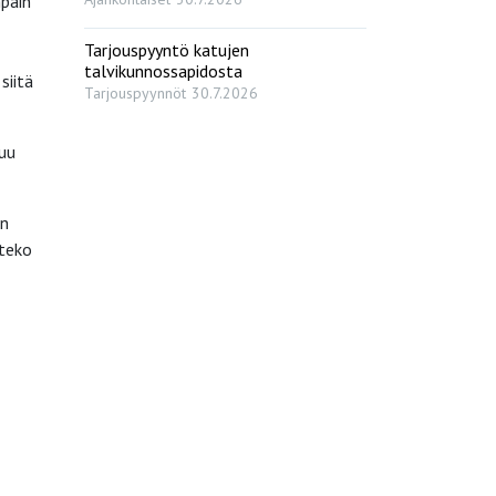
npäin
Tarjouspyyntö katujen
talvikunnossapidosta
siitä
Tarjouspyynnöt
30.7.2026
kuu
en
 teko