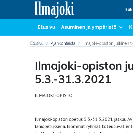
Hyppää sisältöön
Säh
Etusivu
Asuminen ja ympäristö
K
Etusivu
Ajankohtaista
Ilmajoki-opiston julkinen t
Ilmajoki-opiston j
5.3.-31.3.2021
ILMAJOKI-OPISTO TIE
Ilmajoki-opiston opetus 5.3.-31.3.2021 jatkuu A
lähiopetuksena. Isommat ryhmät toteutuvat erityi