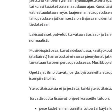
jaettuna kahteen ryhmään, hybridiopetuksena (osa 
tai kurssi tauotettuna maaliskuun ajan. Kurssilai
valmistaudutaan myös laajemman etäopetuksen ma
lähiopetuksen jatkamisesta on linjassa muiden läh
tiedotetaan.
Lakisääteiset palvelut turvataan Sosiaali- ja ter
normaalisti.
Musiikkiopistossa, kuvataidekoulussa, käsityökou
(alaikäiset) harrastustoiminnassa pienryhmät jat
turvataan taiteen perusopetuksessa. Musiikkiopis
Opettajat ilmoittavat, jos yksityistunneilla etäo
isompiin tiloihin.
Yleisötilaisuuksia ei järjestetä, kaikki yleisötilais
Turvallisuutta lisäävät ohjeet kursseille tuloon:
pese kädet ennen tunnille tuloa tai käytä k