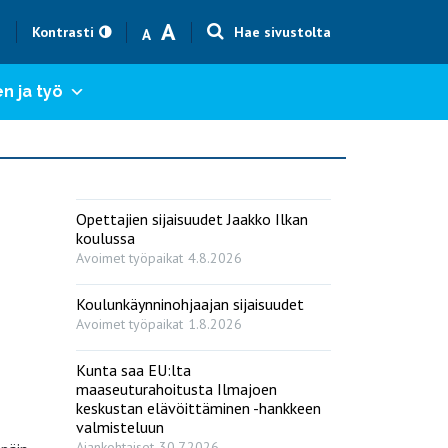
Text size smaller
Text size bigger
A
h
Kontrasti
Hae sivustolta
A
n ja työ
Opettajien sijaisuudet Jaakko Ilkan
koulussa
Avoimet työpaikat
4.8.2026
Koulunkäynninohjaajan sijaisuudet
Avoimet työpaikat
1.8.2026
Kunta saa EU:lta
maaseuturahoitusta Ilmajoen
keskustan elävöittäminen -hankkeen
valmisteluun
Ajankohtaiset
30.7.2026