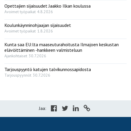
Opettajien sijaisuudet Jaakko Ilkan koulussa
Avoimet työpaikat
4.8.2026
Koulunkäynninohjaajan sijaisuudet
Avoimet työpaikat
1.8.2026
Kunta saa EU:lta maaseuturahoitusta Ilmajoen keskustan
elävöittäminen -hankkeen valmisteluun
Ajankohtaiset
30.7.2026
Tarjouspyyntö katujen talvikunnossapidosta
Tarjouspyynnöt
30.7.2026
Jaa: