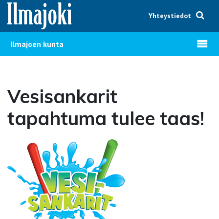
Hyppää sisältöön
Yhteystiedot
Avaa v
Ilmajoen kunta
Vesisankarit
tapahtuma tulee taas!