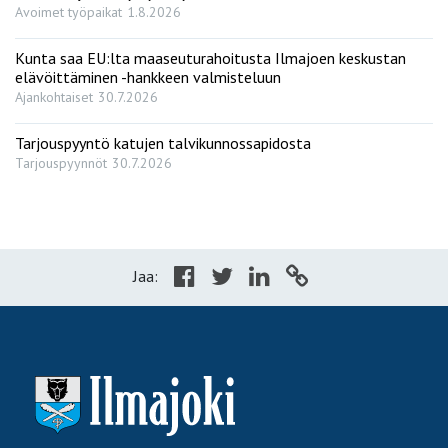
Avoimet työpaikat
1.8.2026
Kunta saa EU:lta maaseuturahoitusta Ilmajoen keskustan
elävöittäminen -hankkeen valmisteluun
Ajankohtaiset
30.7.2026
Tarjouspyyntö katujen talvikunnossapidosta
Tarjouspyynnöt
30.7.2026
Jaa: