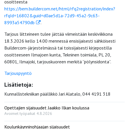
osoitteesta
https://bem.buildercom.net/html/rfq2registration/index?
rfqId=16802&guid=d0ae5d1a-72d9-45a2-9c63-
8993a54790db
.
Tarjous liitteineen tulee jättää viimeistään keskiviikkona
18.3.2026 kello 14.00 mennessä ensisijaisesti sähköisesti
Buildercom-järjestelmässä tai toissijaisesti kirjepostilla
osoitteeseen Ilmajoen kunta, Tekninen toimiala, PL 20,
60801, Ilmajoki, tarjouskuoreen merkitä ”pölynsidonta”.
Tarjouspyyntö
Lisätietoja:
Kunnallistekniikan päällikkö Jari Alatalo, 044 4191 318
Opettajien sijaisuudet Jaakko Ilkan koulussa
Avoimet työpaikat
4.8.2026
Koulunkäynninohjaajan sijaisuudet