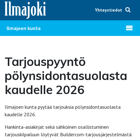
Hyppää sisältöön
Yhteystiedot
Avaa v
Ilmajoen kunta
Tarjouspyyntö
pölynsidontasuolasta
kaudelle 2026
Ilmajoen kunta pyytää tarjouksia pölynsidontasuolasta
kaudelle 2026.
Hankinta-asiakirjat sekä sähköinen osallistuminen
tarjouskilpailuun löytyvät Buildercom-tarjousjärjestelmästä