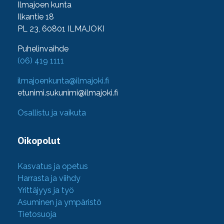
Ilmajoen kunta
Ilkantie 18
PL 23, 60801 ILMAJOKI
Puhelinvaihde
(06) 419 1111
ilmajoenkunta@ilmajoki.fi
etunimi.sukunimi@ilmajoki.fi
Osallistu ja vaikuta
Oikopolut
Kasvatus ja opetus
Harrasta ja viihdy
Yrittäjyys ja työ
Asuminen ja ympäristö
Tietosuoja