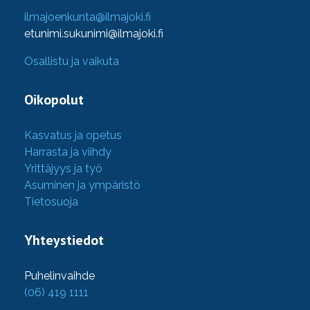
ilmajoenkunta@ilmajoki.fi
etunimi.sukunimi@ilmajoki.fi
Osallistu ja vaikuta
Oikopolut
Kasvatus ja opetus
Harrasta ja viihdy
Yrittäjyys ja työ
Asuminen ja ympäristö
Tietosuoja
Yhteystiedot
Puhelinvaihde
(06) 419 1111