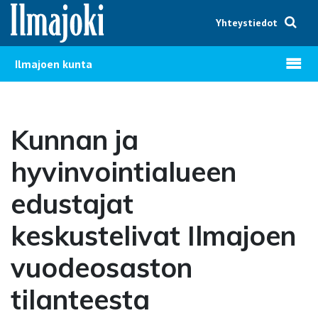
Hyppää sisältöön
Yhteystiedot
Avaa v
Ilmajoen kunta
Kunnan ja
hyvinvointialueen
edustajat
keskustelivat Ilmajoen
vuodeosaston
tilanteesta