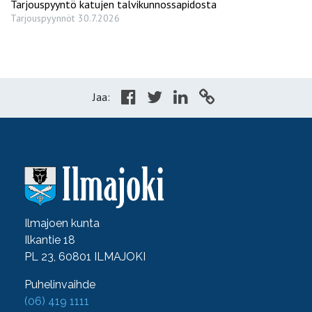
Tarjouspyyntö katujen talvikunnossapidosta
Tarjouspyynnöt
30.7.2026
Jaa:
Ilmajoen kunta
Ilkantie 18
PL 23, 60801 ILMAJOKI
Puhelinvaihde
(06) 419 1111