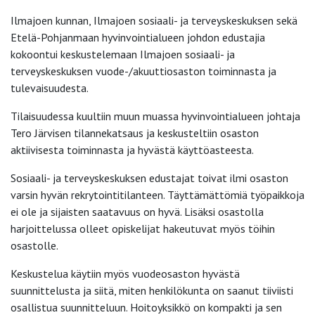
Ilmajoen kunnan, Ilmajoen sosiaali- ja terveyskeskuksen sekä
Etelä-Pohjanmaan hyvinvointialueen johdon edustajia
kokoontui keskustelemaan Ilmajoen sosiaali- ja
terveyskeskuksen vuode-/akuuttiosaston toiminnasta ja
tulevaisuudesta.
Tilaisuudessa kuultiin muun muassa hyvinvointialueen johtaja
Tero Järvisen tilannekatsaus ja keskusteltiin osaston
aktiivisesta toiminnasta ja hyvästä käyttöasteesta.
Sosiaali- ja terveyskeskuksen edustajat toivat ilmi osaston
varsin hyvän rekrytointitilanteen. Täyttämättömiä työpaikkoja
ei ole ja sijaisten saatavuus on hyvä. Lisäksi osastolla
harjoittelussa olleet opiskelijat hakeutuvat myös töihin
osastolle.
Keskustelua käytiin myös vuodeosaston hyvästä
suunnittelusta ja siitä, miten henkilökunta on saanut tiiviisti
osallistua suunnitteluun. Hoitoyksikkö on kompakti ja sen