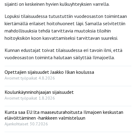
sijainti on keskeinen hyvien kulkuyhteyksien varrella.
Lopuksi tilaisuudessa tutustuttiin vuodeosaston toimintaan
kiertämällä erilaiset hoitohuoneet läpi. Samalla selvitettiin
mahdollisuuksia tehdä tarvittavia muutoksia tiloihin
hoitoyksikön koon kasvattamiseksi tarvittavan suureksi.
Kunnan edustajat toivat tilaisuudessa eri tavoin ilmi, että
vuodeosaston toiminta halutaan säilyttää Ilmajoella.
Opettajien sijaisuudet Jaakko Ilkan koulussa
Avoimet työpaikat
4.8.2026
Koulunkäynninohjaajan sijaisuudet
Avoimet työpaikat
1.8.2026
Kunta saa EU:lta maaseuturahoitusta Ilmajoen keskustan
elävöittäminen -hankkeen valmisteluun
Ajankohtaiset
30.7.2026