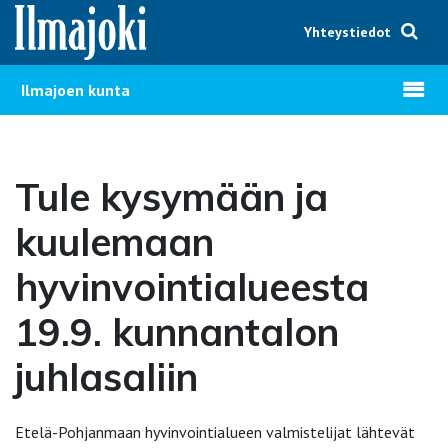
Hyppää sisältöön
Yhteystiedot
Avaa v
Ilmajoen kunta
Tule kysymään ja
kuulemaan
hyvinvointialueesta
19.9. kunnantalon
juhlasaliin
Etelä-Pohjanmaan hyvinvointialueen valmistelijat lähtevät