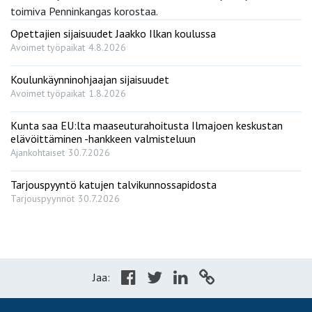
toimiva Penninkangas korostaa.
Opettajien sijaisuudet Jaakko Ilkan koulussa
Avoimet työpaikat
4.8.2026
Koulunkäynninohjaajan sijaisuudet
Avoimet työpaikat
1.8.2026
Kunta saa EU:lta maaseuturahoitusta Ilmajoen keskustan
elävöittäminen -hankkeen valmisteluun
Ajankohtaiset
30.7.2026
Tarjouspyyntö katujen talvikunnossapidosta
Tarjouspyynnöt
30.7.2026
Jaa: