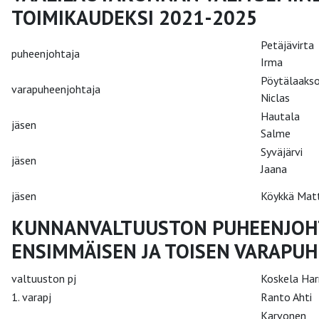
TOIMIKAUDEKSI 2021-2025
Petäjävirta
puheenjohtaja
Irma
Pöytälaaks
varapuheenjohtaja
Niclas
Hautala
jäsen
Salme
Syväjärvi
jäsen
Jaana
jäsen
Köykkä Matt
KUNNANVALTUUSTON PUHEENJOH
ENSIMMÄISEN JA TOISEN VARAPUH
valtuuston pj
Koskela Har
1. varapj
Ranto Ahti
Karvonen