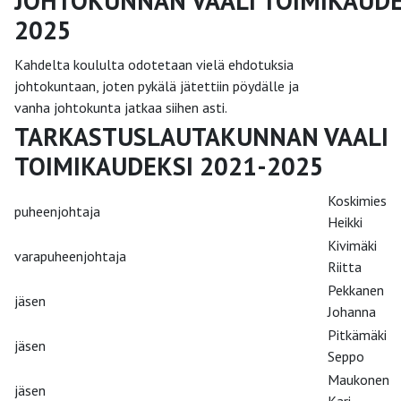
JOHTOKUNNAN VAALI TOIMIKAUDE
2025
Kahdelta koululta odotetaan vielä ehdotuksia
johtokuntaan, joten pykälä jätettiin pöydälle ja
vanha johtokunta jatkaa siihen asti.
TARKASTUSLAUTAKUNNAN VAALI
TOIMIKAUDEKSI 2021-2025
Koskimies
puheenjohtaja
Heikki
Kivimäki
varapuheenjohtaja
Riitta
Pekkanen
jäsen
Johanna
Pitkämäki
jäsen
Seppo
Maukonen
jäsen
Kari