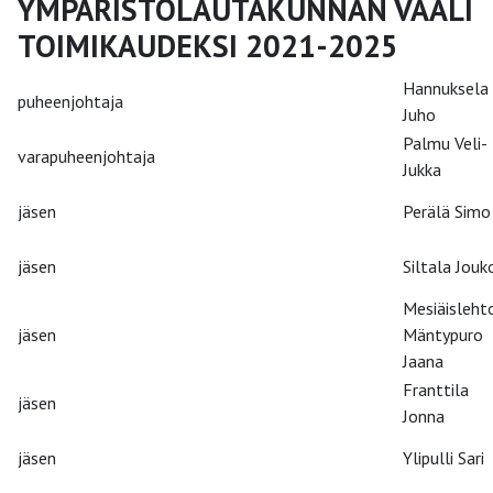
YMPÄRISTÖLAUTAKUNNAN VAALI
TOIMIKAUDEKSI 2021-2025
Hannuksela
puheenjohtaja
Juho
Palmu Veli-
varapuheenjohtaja
Jukka
jäsen
Perälä Simo
jäsen
Siltala Jouk
Mesiäisleht
jäsen
Mäntypuro
Jaana
Franttila
jäsen
Jonna
jäsen
Ylipulli Sari