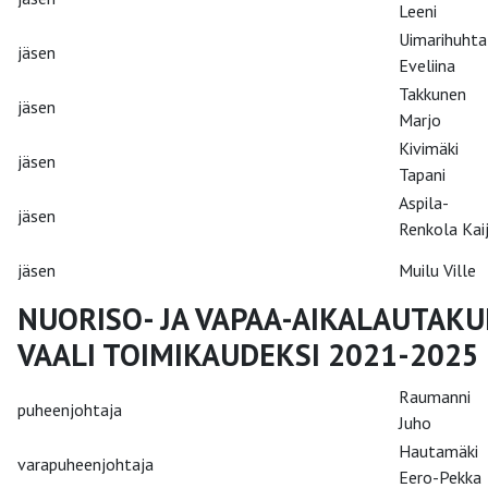
Leeni
Uimarihuhta
jäsen
Eveliina
Takkunen
jäsen
Marjo
Kivimäki
jäsen
Tapani
Aspila-
jäsen
Renkola Kai
jäsen
Muilu Ville
NUORISO- JA VAPAA-AIKALAUTAK
VAALI TOIMIKAUDEKSI 2021-2025
Raumanni
puheenjohtaja
Juho
Hautamäki
varapuheenjohtaja
Eero-Pekka