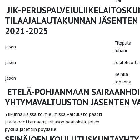
JIK-PERUSPALVElULIIKELAITOSK
TILAAJALAUTAKUNNAN JÄSENTEN 
2021-2025
Filppula
jäsen
Juhani
jäsen
Jokilehto Jar
Reinilä
jäsen
Johanna
ETELÄ-POHJANMAAN SAIRAANHOI
YHTYMÄVALTUUSTON JÄSENTEN VA
Ylikunnallisissa toimielimissä valtuusto päätti
jäädä odottamaan piiritason päätöksiä, joten
pykälä jätettiin pöydälle.
SEINÄJOEN KOULUTUSKUNTAYHT