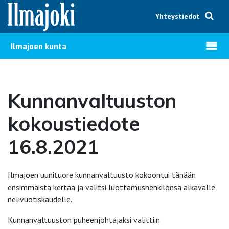
Hyppää sisältöön
Yhteystiedot
Avaa v
Ilmajoen kunta
Kunnanvaltuuston
kokoustiedote
16.8.2021
Ilmajoen uunituore kunnanvaltuusto kokoontui tänään
ensimmäistä kertaa ja valitsi luottamushenkilönsä alkavalle
nelivuotiskaudelle.
Kunnanvaltuuston puheenjohtajaksi valittiin