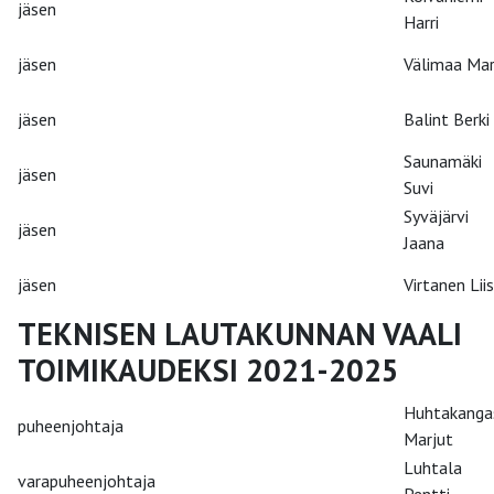
jäsen
Harri
jäsen
Välimaa Mar
jäsen
Balint Berki
Saunamäki
jäsen
Suvi
Syväjärvi
jäsen
Jaana
jäsen
Virtanen Lii
TEKNISEN LAUTAKUNNAN VAALI
TOIMIKAUDEKSI 2021-2025
Huhtakanga
puheenjohtaja
Marjut
Luhtala
varapuheenjohtaja
Pentti