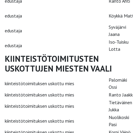
edustaja
Ranto Ahti
edustaja
Köykkä Matt
Syväjärvi
edustaja
Jaana
Iso-Tuisku
edustaja
Lotta
KIINTEISTÖTOIMITUSTEN
USKOTTUJEN MIESTEN VAALI
Palomäki
kiinteistötoimituksen uskottu mies
Ossi
kiinteistötoimituksen uskottu mies
Ranto Jaak
Tietäväinen
kiinteistötoimituksen uskottu mies
Jukka
Nuolikoski
kiinteistötoimituksen uskottu mies
Pasi
kiinteistötoimituksen uskottu mies
Korpi Väinö