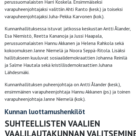
perussuomalaisten Harri Koskela. Ensimmäiseksi
varapuheenjohtajaksi valittiin Ahti Ranto (kesk.) ja toiseksi
varapuheenjohtajaksi Juha-Pekka Karvonen (kok.).
Kunnanhallituksessa istuvat jatkossa keskustan Antti Ålander,
Esa Niemistö, Reetta Kananoja ja Jussi Haapala,
perussuomalaisten Hannu Akkanen ja Helena Rahkola sekä
kokoomuksen Janne Niemelä ja Noora Seppä-Ritola. Lisäksi
hallitukseen kuuluvat sosiaalidemokraattien Johanna Reinilä
ja Salme Hautala sekä kristillisdemokraattien Juhana
Lähdesmäki.
Kunnanhallituksen puheenjohtaja on Antti Ålander (kesk.),
ensimmäinen varapuheenjohtaja Hannu Akkanen (ps.) ja toinen
varapuheenjohtaja Janne Niemelä (kok.).
Kunnan luottamushenkilöt
SUHTEELLISTEN VAALIEN
VAALILAUTAKUNNAN VALITSEMIN