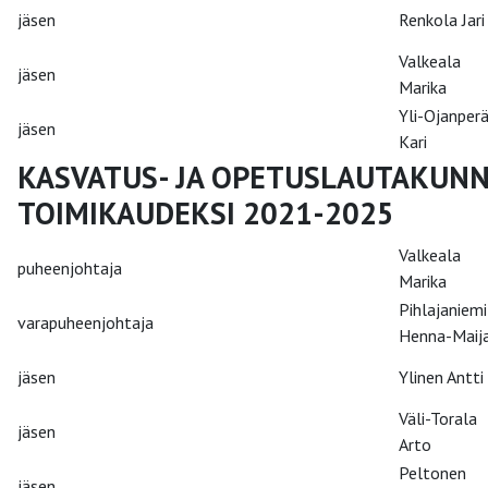
jäsen
Renkola Jari
Valkeala
jäsen
Marika
Yli-Ojanper
jäsen
Kari
KASVATUS- JA OPETUSLAUTAKUNN
TOIMIKAUDEKSI 2021-2025
Valkeala
puheenjohtaja
Marika
Pihlajaniemi
varapuheenjohtaja
Henna-Maij
jäsen
Ylinen Antti
Väli-Torala
jäsen
Arto
Peltonen
jäsen