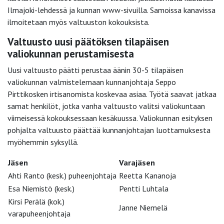
Ilmajoki-lehdessä ja kunnan www-sivuilla. Samoissa kanavissa
ilmoitetaan myös valtuuston kokouksista.
Valtuusto uusi päätöksen tilapäisen
valiokunnan perustamisesta
Uusi valtuusto päätti perustaa äänin 30-5 tilapäisen
valiokunnan valmistelemaan kunnanjohtaja Seppo
Pirttikosken irtisanomista koskevaa asiaa. Työtä saavat jatkaa
samat henkilöt, jotka vanha valtuusto valitsi valiokuntaan
viimeisessä kokouksessaan kesäkuussa. Valiokunnan esityksen
pohjalta valtuusto päättää kunnanjohtajan luottamuksesta
myöhemmin syksyllä.
Jäsen
Varajäsen
Ahti Ranto (kesk.) puheenjohtaja
Reetta Kananoja
Esa Niemistö (kesk.)
Pentti Luhtala
Kirsi Perälä (kok.)
Janne Niemelä
varapuheenjohtaja