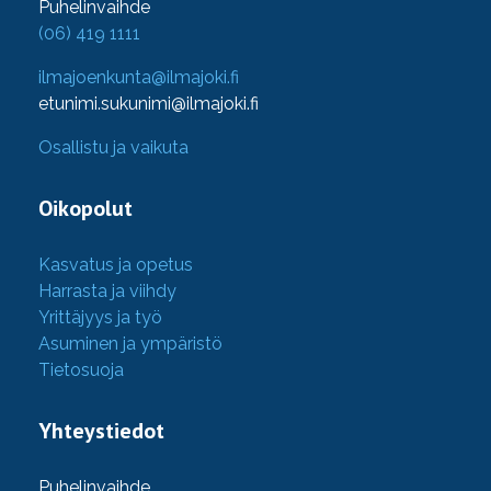
Puhelinvaihde
(06) 419 1111
ilmajoenkunta@ilmajoki.fi
etunimi.sukunimi@ilmajoki.fi
Osallistu ja vaikuta
Oikopolut
Kasvatus ja opetus
Harrasta ja viihdy
Yrittäjyys ja työ
Asuminen ja ympäristö
Tietosuoja
Yhteystiedot
Puhelinvaihde