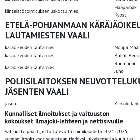
Haapamäki
kiinteistötoimituksen uskottu mies
Kyösti
ETELÄ-POHJANMAAN KÄRÄJÄOIKE
LAUTAMIESTEN VAALI
käräoikeuden lautamies
Noppa Maar
käräoikeuden lautamies
Balint Berki
Raumanni
käräoikeuden lautamies
Juho
POLIISILAITOKSEN NEUVOTTELU
JÄSENTEN VAALI
jäsen
Ylimäki Jani
Kunnalliset ilmoitukset ja valtuuston
kokoukset Ilmajoki-lehteen ja nettisivuille
Valtuusto päätti, että tulevalla toimikaudella 2021-2025
kunnan ilmoitukset saatetaan tiedoksi julkaisemalla kuulutus