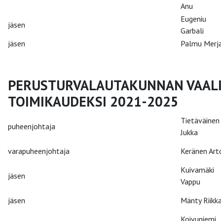
Anu
Eugeniu
jäsen
Garbali
jäsen
Palmu Merj
PERUSTURVALAUTAKUNNAN VAAL
TOIMIKAUDEKSI 2021-2025
Tietäväinen
puheenjohtaja
Jukka
varapuheenjohtaja
Keränen Art
Kuivamäki
jäsen
Vappu
jäsen
Mänty Riikk
Koivuniemi