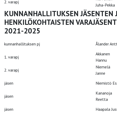
2. varapj
Juha-Pekka
KUNNANHALLITUKSEN JÄSENTEN J
HENKILÖKOHTAISTEN VARAJÄSENT
2021-2025
kunnanhallituksen pj
Ålander Antt
Akkanen
1. varapj
Hannu
Niemelä
2. varapj
Janne
jäsen
Niemistö Es
Kananoja
jäsen
Reetta
jäsen
Haapala Jus